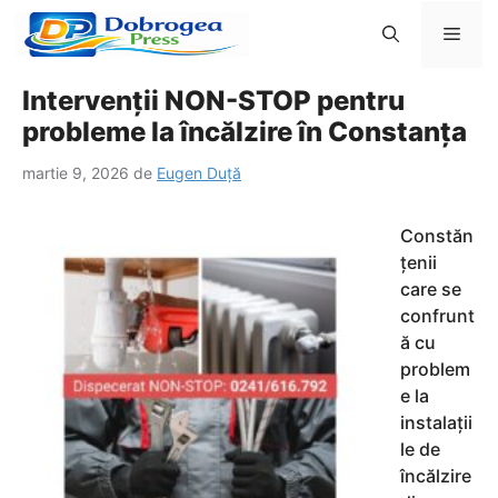
Sari
Men
la
conținut
Intervenții NON-STOP pentru
probleme la încălzire în Constanța
martie 9, 2026
de
Eugen Duță
Constăn
țenii
care se
confrunt
ă cu
problem
e la
instalații
le de
încălzire