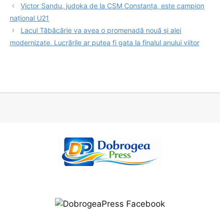
Victor Sandu, judoka de la CSM Constanța, este campion
național U21
Lacul Tăbăcărie va avea o promenadă nouă și alei
modernizate. Lucrările ar putea fi gata la finalul anului viitor