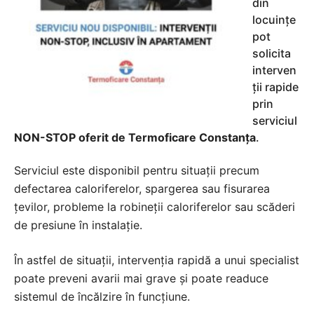
din
locuințe
pot
solicita
interven
ții rapide
prin
serviciul
NON-STOP oferit de Termoficare Constanța
.
Serviciul este disponibil pentru situații precum
defectarea caloriferelor, spargerea sau fisurarea
țevilor, probleme la robineții caloriferelor sau scăderi
de presiune în instalație.
În astfel de situații, intervenția rapidă a unui specialist
poate preveni avarii mai grave și poate readuce
sistemul de încălzire în funcțiune.