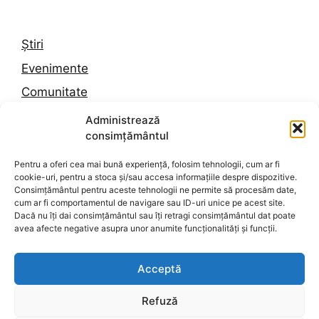
Știri
Evenimente
Comunitate
Trafic
Administrează
consimțământul
Vremea în Constanța
Pentru a oferi cea mai bună experiență, folosim tehnologii, cum ar fi
cookie-uri, pentru a stoca și/sau accesa informațiile despre dispozitive.
Despre noi
Consimțământul pentru aceste tehnologii ne permite să procesăm date,
cum ar fi comportamentul de navigare sau ID-uri unice pe acest site.
Contact
Dacă nu îți dai consimțământul sau îți retragi consimțământul dat poate
avea afecte negative asupra unor anumite funcționalități și funcții.
Politica de confidențialitate
Termeni și condiții
Acceptă
Politica de cookies
Refuză