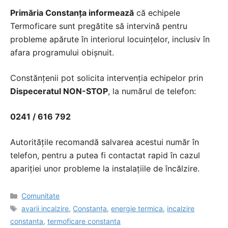
Primăria Constanța informează
că echipele
Termoficare sunt pregătite să intervină pentru
probleme apărute în interiorul locuințelor, inclusiv în
afara programului obișnuit.
Constănțenii pot solicita intervenția echipelor prin
Dispeceratul NON-STOP
, la numărul de telefon:
0241 / 616 792
Autoritățile recomandă salvarea acestui număr în
telefon, pentru a putea fi contactat rapid în cazul
apariției unor probleme la instalațiile de încălzire.
Categorii
Comunitate
Etichete
avarii incalzire
,
Constanța
,
energie termica
,
incalzire
constanta
,
termoficare constanta