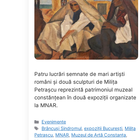
Patru lucrări semnate de mari artiști
români și două sculpturi de Milița
Petrașcu reprezintă patrimoniul muzeal
constănțean în două expoziții organizate
la MNAR.
Categorii
Evenimente
Etichete
Brâncuși Sindromul
,
expoziții București
,
Milița
Petrașcu
,
MNAR
,
Muzeul de Artă Constanța
,