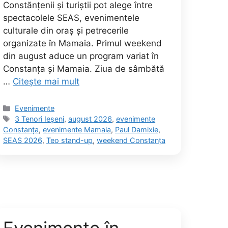
Constănțenii și turiștii pot alege între
spectacolele SEAS, evenimentele
culturale din oraș și petrecerile
organizate în Mamaia. Primul weekend
din august aduce un program variat în
Constanța și Mamaia. Ziua de sâmbătă
…
Citește mai mult
Categorii
Evenimente
Etichete
3 Tenori Ieșeni
,
august 2026
,
evenimente
Constanța
,
evenimente Mamaia
,
Paul Damixie
,
SEAS 2026
,
Teo stand-up
,
weekend Constanța