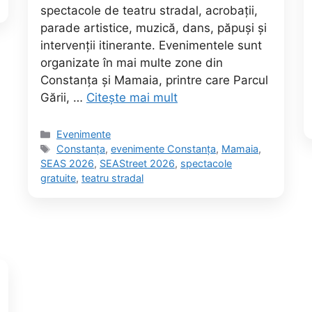
spectacole de teatru stradal, acrobații,
parade artistice, muzică, dans, păpuși și
intervenții itinerante. Evenimentele sunt
organizate în mai multe zone din
Constanța și Mamaia, printre care Parcul
Gării, …
Citește mai mult
Categorii
Evenimente
Etichete
Constanța
,
evenimente Constanța
,
Mamaia
,
SEAS 2026
,
SEAStreet 2026
,
spectacole
gratuite
,
teatru stradal