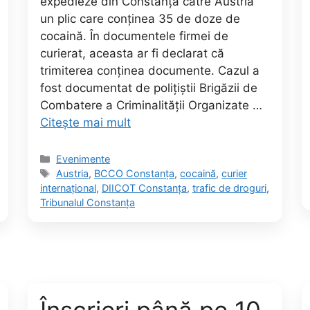
expedieze din Constanța către Austria
un plic care conținea 35 de doze de
cocaină. În documentele firmei de
curierat, aceasta ar fi declarat că
trimiterea conținea documente. Cazul a
fost documentat de polițiștii Brigăzii de
Combatere a Criminalității Organizate …
Citește mai mult
Categorii
Evenimente
Etichete
Austria
,
BCCO Constanța
,
cocaină
,
curier
internațional
,
DIICOT Constanța
,
trafic de droguri
,
Tribunalul Constanța