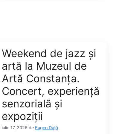
Weekend de jazz și
artă la Muzeul de
Artă Constanța.
Concert, experiență
senzorială și
expoziții
iulie 17, 2026
de
Eugen Duță