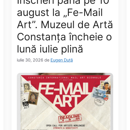
Înscrieri până pe 10
august la „Fe-Mail
Art”. Muzeul de Artă
Constanța încheie o
lună iulie plină
iulie 30, 2026
de
Eugen Duță