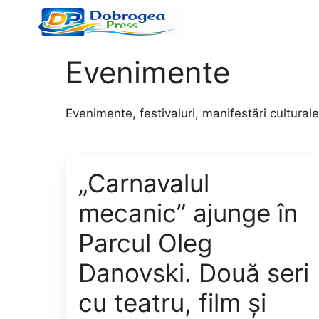
Sari
la
conținut
Evenimente
Evenimente, festivaluri, manifestări cultural
„Carnavalul
mecanic” ajunge în
Parcul Oleg
Danovski. Două seri
cu teatru, film și