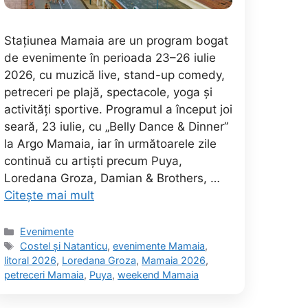
Stațiunea Mamaia are un program bogat
de evenimente în perioada 23–26 iulie
2026, cu muzică live, stand-up comedy,
petreceri pe plajă, spectacole, yoga și
activități sportive. Programul a început joi
seară, 23 iulie, cu „Belly Dance & Dinner”
la Argo Mamaia, iar în următoarele zile
continuă cu artiști precum Puya,
Loredana Groza, Damian & Brothers, …
Citește mai mult
Categorii
Evenimente
Etichete
Costel și Natanticu
,
evenimente Mamaia
,
litoral 2026
,
Loredana Groza
,
Mamaia 2026
,
petreceri Mamaia
,
Puya
,
weekend Mamaia