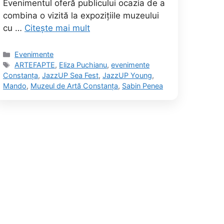
Evenimentul oferă publicului ocazia de a
combina o vizită la expozițiile muzeului
cu …
Citește mai mult
Categorii
Evenimente
Etichete
ARTEFAPTE
,
Eliza Puchianu
,
evenimente
Constanța
,
JazzUP Sea Fest
,
JazzUP Young
,
Mando
,
Muzeul de Artă Constanța
,
Sabin Penea