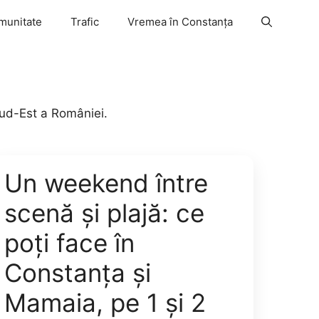
munitate
Trafic
Vremea în Constanța
 Sud-Est a României.
Un weekend între
scenă și plajă: ce
poți face în
Constanța și
Mamaia, pe 1 și 2