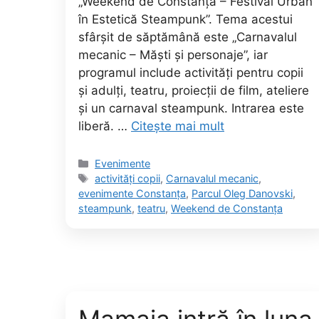
„Weekend de Constanța – Festival Urban
în Estetică Steampunk”. Tema acestui
sfârșit de săptămână este „Carnavalul
mecanic – Măști și personaje”, iar
programul include activități pentru copii
și adulți, teatru, proiecții de film, ateliere
și un carnaval steampunk. Intrarea este
liberă. …
Citește mai mult
Categorii
Evenimente
Etichete
activități copii
,
Carnavalul mecanic
,
evenimente Constanța
,
Parcul Oleg Danovski
,
steampunk
,
teatru
,
Weekend de Constanța