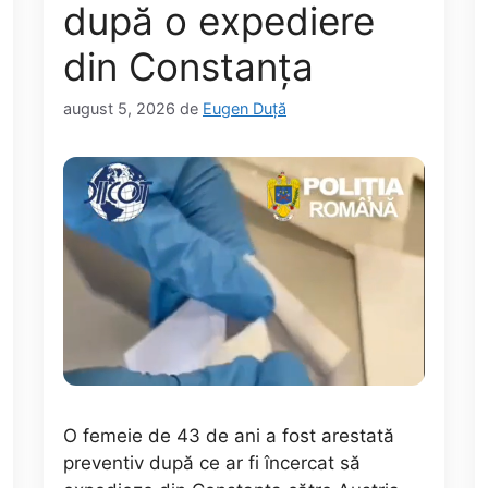
după o expediere
din Constanța
august 5, 2026
de
Eugen Duță
O femeie de 43 de ani a fost arestată
preventiv după ce ar fi încercat să