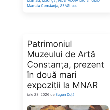
Mamaia
,
Madrigal
,
NOSTALGIA Litoral
,
OMD
Mamaia Constanța
,
SEAStreet
Patrimoniul
Muzeului de Artă
Constanța, prezent
în două mari
expoziții la MNAR
iulie 23, 2026
de
Eugen Duță