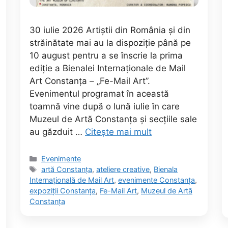
30 iulie 2026 Artiștii din România și din
străinătate mai au la dispoziție până pe
10 august pentru a se înscrie la prima
ediție a Bienalei Internaționale de Mail
Art Constanța – „Fe-Mail Art”.
Evenimentul programat în această
toamnă vine după o lună iulie în care
Muzeul de Artă Constanța și secțiile sale
au găzduit …
Citește mai mult
Categorii
Evenimente
Etichete
artă Constanța
,
ateliere creative
,
Bienala
Internațională de Mail Art
,
evenimente Constanța
,
expoziții Constanța
,
Fe-Mail Art
,
Muzeul de Artă
Constanța