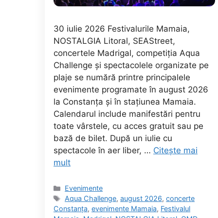
30 iulie 2026 Festivalurile Mamaia,
NOSTALGIA Litoral, SEAStreet,
concertele Madrigal, competiția Aqua
Challenge și spectacolele organizate pe
plaje se numără printre principalele
evenimente programate în august 2026
la Constanța și în stațiunea Mamaia.
Calendarul include manifestări pentru
toate vârstele, cu acces gratuit sau pe
bază de bilet. După un iulie cu
spectacole în aer liber, …
Citește mai
mult
Categorii
Evenimente
Etichete
Aqua Challenge
,
august 2026
,
concerte
Constanța
,
evenimente Mamaia
,
Festivalul