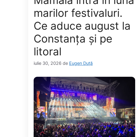
Mamaia intră în luna
marilor festivaluri.
Ce aduce august la
Constanța și pe
litoral
iulie 30, 2026
de
Eugen Duță