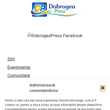
Știri
Evenimente
Comunitate
Trafic
Administrează
consimțământul
Vremea în Constanța
Pentru a oferi cea mai bună experiență, folosim tehnologii, cum ar fi
cookie-uri, pentru a stoca și/sau accesa informațiile despre dispozitive.
Despre noi
Consimțământul pentru aceste tehnologii ne permite să procesăm date,