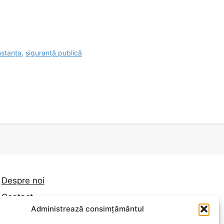
nstanța
,
siguranță publică
Despre noi
Contact
Administrează consimțământul
Politica de confidențialitate