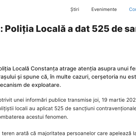
Știri
Evenimente
Co
 Poliția Locală a dat 525 de sa
oliția Locală Constanța atrage atenția asupra unui fe
rașului și spune că, în multe cazuri, cerșetoria nu es
ecanism de exploatare.
trivit unei informări publice transmise joi, 19 martie 202
lițiștii locali au aplicat 525 de sancțiuni contravenționa
ombaterea acestui fenomen.
in teren arată că majoritatea persoanelor care apelează la