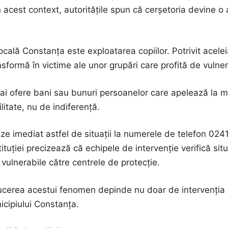
n acest context, autoritățile spun că cerșetoria devine o 
lă Constanța este exploatarea copiilor. Potrivit aceleiaș
ransformă în victime ale unor grupări care profită de vulner
 mai ofere bani sau bunuri persoanelor care apelează la mi
itate, nu de indiferență.
ze imediat astfel de situații la numerele de telefon 02
ituției precizează că echipele de intervenție verifică sit
vulnerabile către centrele de protecție.
ucerea acestui fenomen depinde nu doar de intervenția inst
icipiului Constanța.