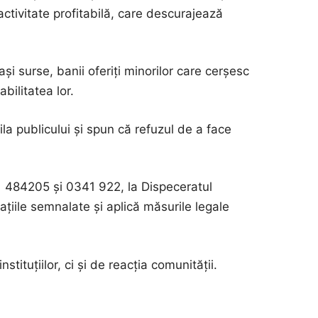
activitate profitabilă, care descurajează
i surse, banii oferiți minorilor care cerșesc
abilitatea lor.
la publicului și spun că refuzul de a face
41 484205 și 0341 922, la Dispeceratul
uațiile semnalate și aplică măsurile legale
ituțiilor, ci și de reacția comunității.