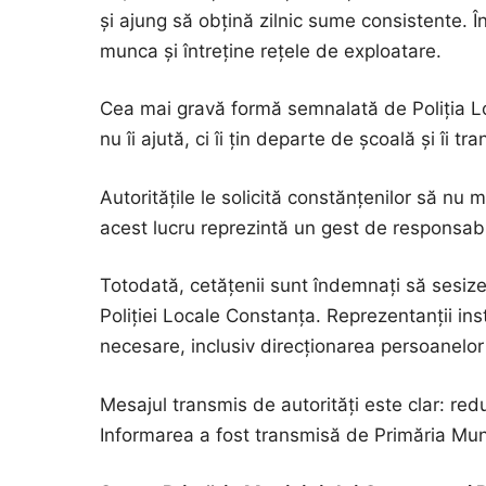
și ajung să obțină zilnic sume consistente. Î
munca și întreține rețele de exploatare.
Cea mai gravă formă semnalată de Poliția Loca
nu îi ajută, ci îi țin departe de școală și îi t
Autoritățile le solicită constănțenilor să nu
acest lucru reprezintă un gest de responsabil
Totodată, cetățenii sunt îndemnați să sesize
Poliției Locale Constanța. Reprezentanții inst
necesare, inclusiv direcționarea persoanelor 
Mesajul transmis de autorități este clar: red
Informarea a fost transmisă de Primăria Mun