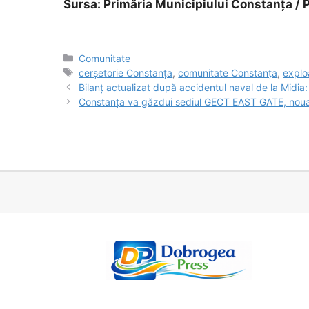
Sursa: Primăria Municipiului Constanța / 
Categorii
Comunitate
Etichete
cerșetorie Constanța
,
comunitate Constanța
,
explo
Bilanț actualizat după accidentul naval de la Midia: d
Constanța va găzdui sediul GECT EAST GATE, noua 