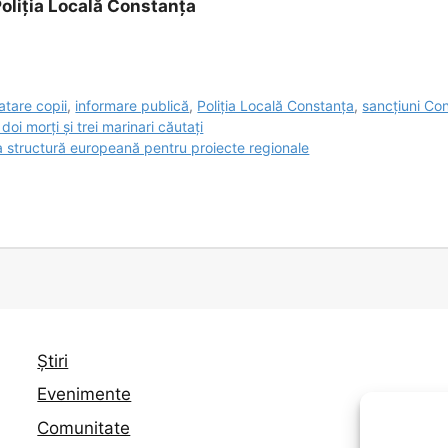
Poliția Locală Constanța
atare copii
,
informare publică
,
Poliția Locală Constanța
,
sancțiuni Co
oi morți și trei marinari căutați
structură europeană pentru proiecte regionale
Știri
Evenimente
Comunitate