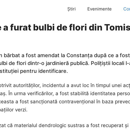
Știri
Evenimente
Co
 furat bulbi de flori din Tomi
n bărbat a fost amendat la Constanța după ce a fost
lbi de flori dintr-o jardinieră publică. Polițiștii locali
stituției pentru identificare.
trivit autorităților, incidentul a avut loc în timpul unei ac
aș. În urma verificărilor, a fost stabilită identitatea persoa
ceasta a fost sancționată contravențional în baza preved
ațiilor verzi.
at că materialul dendrologic sustras a fost recuperat și p