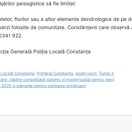
ărilor peisagistice să fie limitat.
ntelor, florilor sau a altor elemente dendrologice de pe 
or verzi folosite de comunitate. Constănțenii care observă
 0341 922.
ecția Generală Poliția Locală Constanța
a Locală Constanța
,
Primăria Constanța
,
spații verzi
,
Tomis 3
tare: clădire consolidată seismic și modernizată pentru elevi
e 2025 și planurile pentru perioada următoare