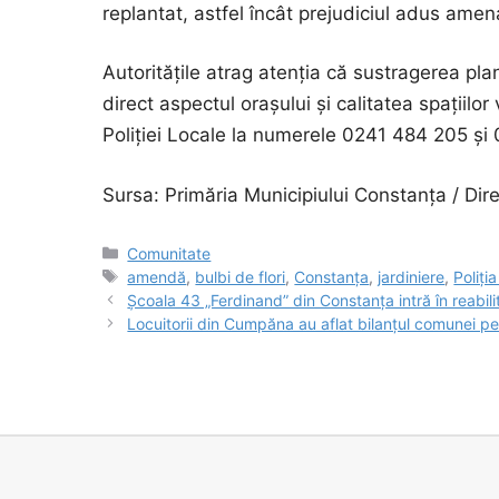
replantat, astfel încât prejudiciul adus amenaj
Autoritățile atrag atenția că sustragerea pla
direct aspectul orașului și calitatea spațiil
Poliției Locale la numerele 0241 484 205 și
Sursa: Primăria Municipiului Constanța / Dir
Categorii
Comunitate
Etichete
amendă
,
bulbi de flori
,
Constanța
,
jardiniere
,
Poliți
Școala 43 „Ferdinand” din Constanța intră în reabili
Locuitorii din Cumpăna au aflat bilanțul comunei p