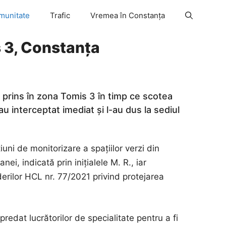
munitate
Trafic
Vremea în Constanța
s 3, Constanța
 prins în zona Tomis 3 în timp ce scotea
 l-au interceptat imediat și l-au dus la sediul
țiuni de monitorizare a spațiilor verzi din
nei, indicată prin inițialele M. R., iar
erilor HCL nr. 77/2021 privind protejarea
redat lucrătorilor de specialitate pentru a fi