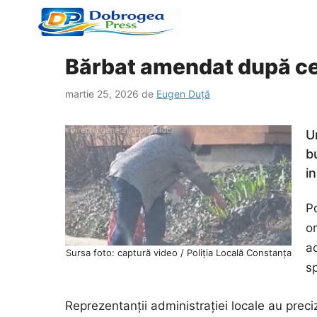
Sari
la
conținut
Bărbat amendat după ce a
martie 25, 2026
de
Eugen Duță
U
bu
in
Po
or
a
Sursa foto: captură video / Poliția Locală Constanța
sp
Reprezentanții administrației locale au preciz