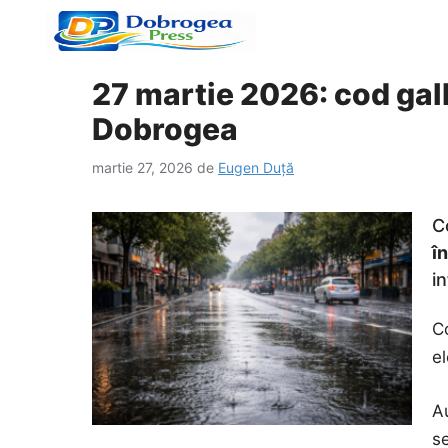
Sari
la
conținut
27 martie 2026: cod galb
Dobrogea
martie 27, 2026
de
Eugen Duță
C
î
i
C
el
Au
s