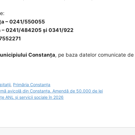
e:
nța – 0241/550055
ală – 0241/484205 și 0341/922
737552271
unicipiului Constanța
, pe baza datelor comunicate d
pitații
,
Primăria Constanța
 fermă avicolă din Constanța. Amendă de 50.000 de lei
țe ANL și servicii sociale în 2026