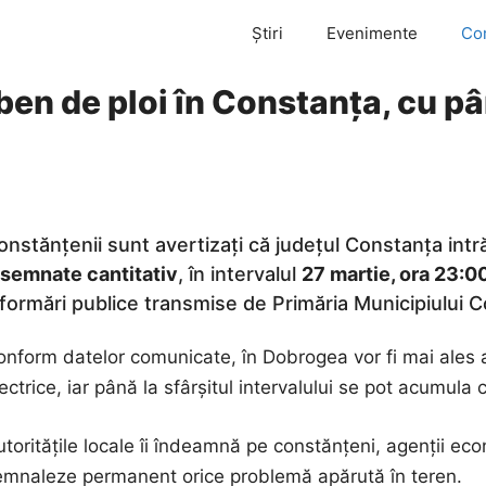
Știri
Evenimente
Co
en de ploi în Constanța, cu pâ
onstănțenii sunt avertizați că județul Constanța int
nsemnate cantitativ
, în intervalul
27 martie, ora 23:00
nformări publice transmise de Primăria Municipiului 
onform datelor comunicate, în Dobrogea vor fi mai ales a
ectrice, iar până la sfârșitul intervalului se pot acumula
toritățile locale îi îndeamnă pe constănțeni, agenții econ
emnaleze permanent orice problemă apărută în teren.