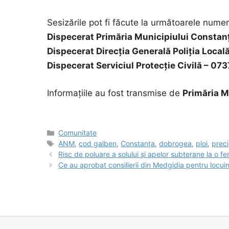
Sesizările pot fi făcute la următoarele numer
Dispecerat Primăria Municipiului Consta
Dispecerat Direcția Generală Poliția Loc
Dispecerat Serviciul Protecție Civilă – 0
Informațiile au fost transmise de
Primăria M
Categorii
Comunitate
Etichete
ANM
,
cod galben
,
Constanța
,
dobrogea
,
ploi
,
preci
Risc de poluare a solului și apelor subterane la o
Ce au aprobat consilierii din Medgidia pentru locuin