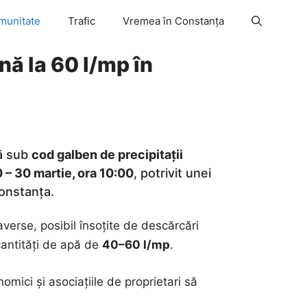
munitate
Trafic
Vremea în Constanța
nă la 60 l/mp în
ră sub
cod galben de precipitații
 – 30 martie, ora 10:00
, potrivit unei
Constanța.
verse, posibil însoțite de descărcări
 cantități de apă de
40–60 l/mp
.
omici și asociațiile de proprietari să