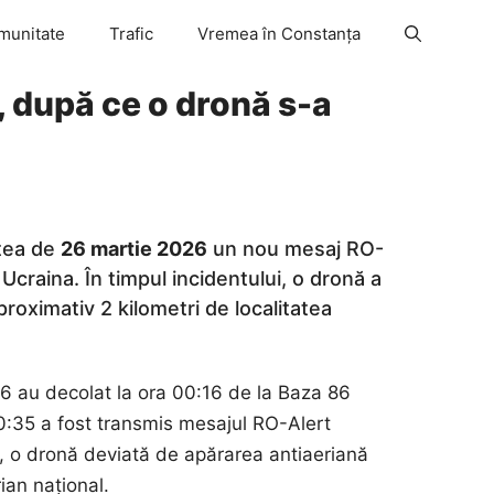
munitate
Trafic
Vremea în Constanța
, după ce o dronă s-a
ptea de
26 martie 2026
un nou mesaj RO-
Ucraina. În timpul incidentului, o dronă a
proximativ 2 kilometri de localitatea
16 au decolat la ora 00:16 de la Baza 86
00:35 a fost transmis mesajul RO-Alert
4, o dronă deviată de apărarea antiaeriană
ian național.