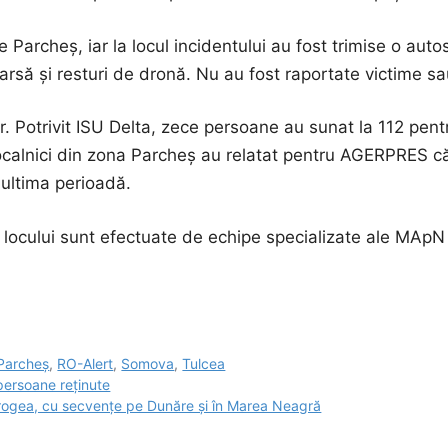
 Parcheș, iar la locul incidentului au fost trimise o au
 arsă și resturi de dronă. Nu au fost raportate victime 
lor. Potrivit ISU Delta, zece persoane au sunat la 112 pen
 localnici din zona Parcheș au relatat pentru AGERPRES c
 ultima perioadă.
a locului sunt efectuate de echipe specializate ale MApN ș
Parcheș
,
RO-Alert
,
Somova
,
Tulcea
 persoane reținute
rogea, cu secvențe pe Dunăre și în Marea Neagră