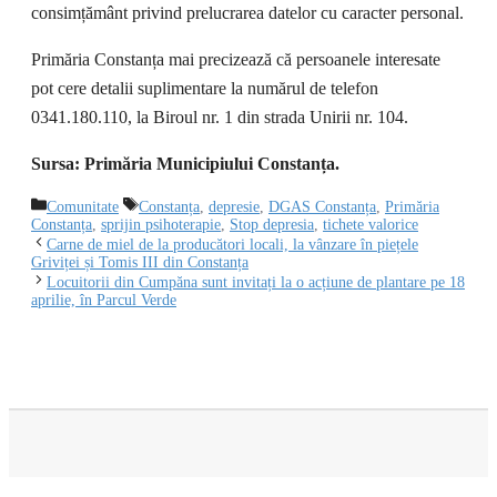
consimțământ privind prelucrarea datelor cu caracter personal.
Primăria Constanța mai precizează că persoanele interesate
pot cere detalii suplimentare la numărul de telefon
0341.180.110, la Biroul nr. 1 din strada Unirii nr. 104.
Sursa: Primăria Municipiului Constanța.
Categorii
Etichete
Comunitate
Constanța
,
depresie
,
DGAS Constanța
,
Primăria
Constanța
,
sprijin psihoterapie
,
Stop depresia
,
tichete valorice
Carne de miel de la producători locali, la vânzare în piețele
Griviței și Tomis III din Constanța
Locuitorii din Cumpăna sunt invitați la o acțiune de plantare pe 18
aprilie, în Parcul Verde