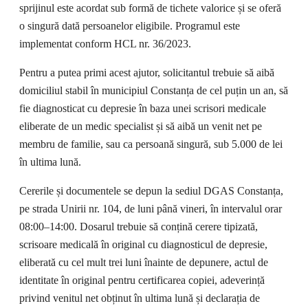
sprijinul este acordat sub formă de tichete valorice și se oferă
o singură dată persoanelor eligibile. Programul este
implementat conform HCL nr. 36/2023.
Pentru a putea primi acest ajutor, solicitantul trebuie să aibă
domiciliul stabil în municipiul Constanța de cel puțin un an, să
fie diagnosticat cu depresie în baza unei scrisori medicale
eliberate de un medic specialist și să aibă un venit net pe
membru de familie, sau ca persoană singură, sub 5.000 de lei
în ultima lună.
Cererile și documentele se depun la sediul DGAS Constanța,
pe strada Unirii nr. 104, de luni până vineri, în intervalul orar
08:00–14:00. Dosarul trebuie să conțină cerere tipizată,
scrisoare medicală în original cu diagnosticul de depresie,
eliberată cu cel mult trei luni înainte de depunere, actul de
identitate în original pentru certificarea copiei, adeverință
privind venitul net obținut în ultima lună și declarația de