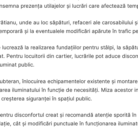
nsemna prezența utilajelor și lucrări care afectează tem
ătianu, unde au loc săpături, refaceri ale carosabilului ș
temporară și la eventualele modificări apărute în trafic pe
crează la realizarea fundațiilor pentru stâlpi, la săpătur
nat. Pentru locuitorii din cartier, lucrările pot aduce disc
uminat public.
subteran, înlocuirea echipamentelor existente și montarea
area iluminatului în funcție de necesități. Miza acestor 
 creșterea siguranței în spațiul public.
 pentru disconfortul creat și recomandă atenție sporită în
ulație, cât și modificări punctuale în funcționarea iluminat