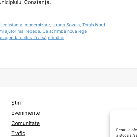
unicipiului Constanța.
ri constanta
,
modernizare
,
strada Soveja
,
Tomis Nord
imi ajutor mai repede. Ce schimbă noua lege
a: agenda culturală a săptămânii
Știri
Evenimente
Comunitate
Pentru a ofe
Trafic
a stoca și/s