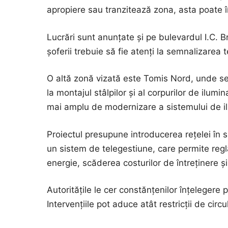
apropiere sau tranzitează zona, asta poate î
Lucrări sunt anunțate și pe bulevardul I.C. Br
șoferii trebuie să fie atenți la semnalizarea 
O altă zonă vizată este Tomis Nord, unde se lu
la montajul stâlpilor și al corpurilor de ilumi
mai amplu de modernizare a sistemului de il
Proiectul presupune introducerea rețelei în 
un sistem de telegestiune, care permite regl
energie, scăderea costurilor de întreținere și
Autoritățile le cer constănțenilor înțelegere
Intervențiile pot aduce atât restricții de circ