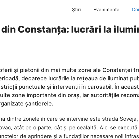
Știri
Evenimente
Co
i din Constanța: lucrări la ilum
oferii și pietonii din mai multe zone ale Constanței t
erioadă, deoarece lucrările la rețeaua de iluminat pu
estricții punctuale și intervenții în carosabil. În ace
ulte zone importante din oraș, iar autoritățile reco
rganizate șantierele.
na dintre zonele în care se intervine este strada Soveja
vac, atât pe o parte, cât și pe cealaltă. Aici se execută
nctelor de aprindere și a fundațiilor necesare noii infras