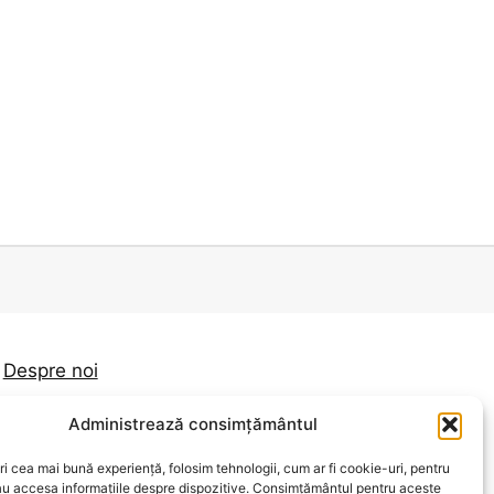
Despre noi
Contact
Administrează consimțământul
Politica de confidențialitate
ri cea mai bună experiență, folosim tehnologii, cum ar fi cookie-uri, pentru
Termeni și condiții
au accesa informațiile despre dispozitive. Consimțământul pentru aceste