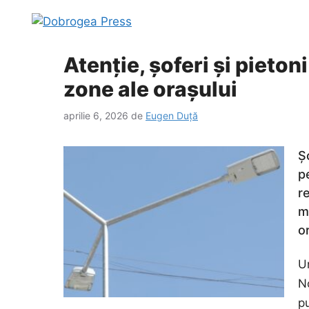
Sari
la
conținut
Atenție, șoferi și pieton
zone ale orașului
aprilie 6, 2026
de
Eugen Duță
Ș
p
r
m
o
U
No
pu