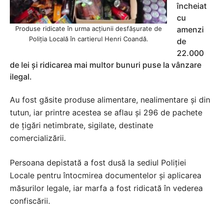
încheiat
cu
Produse ridicate în urma acțiunii desfășurate de
amenzi
Poliția Locală în cartierul Henri Coandă.
de
22.000
de lei și ridicarea mai multor bunuri puse la vânzare
ilegal.
Au fost găsite produse alimentare, nealimentare și din
tutun, iar printre acestea se aflau și 296 de pachete
de țigări netimbrate, sigilate, destinate
comercializării.
Persoana depistată a fost dusă la sediul Poliției
Locale pentru întocmirea documentelor și aplicarea
măsurilor legale, iar marfa a fost ridicată în vederea
confiscării.