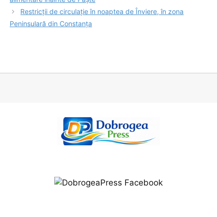
Restricții de circulație în noaptea de Înviere, în zona
Peninsulară din Constanța