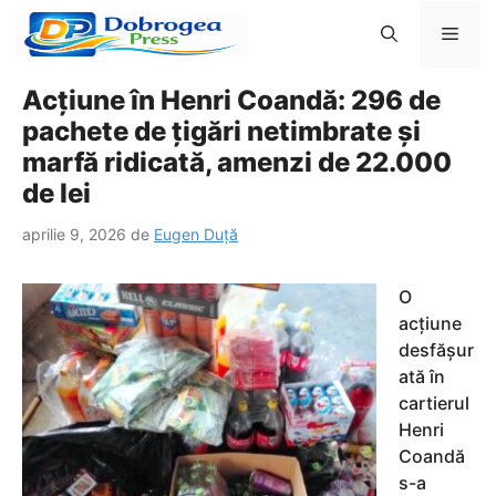
Sari
Men
la
conținut
Acțiune în Henri Coandă: 296 de
pachete de țigări netimbrate și
marfă ridicată, amenzi de 22.000
de lei
aprilie 9, 2026
de
Eugen Duță
O
acțiune
desfășur
ată în
cartierul
Henri
Coandă
s-a