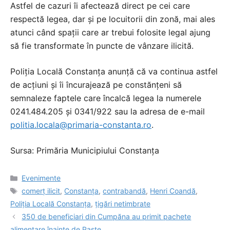
Astfel de cazuri îi afectează direct pe cei care
respectă legea, dar și pe locuitorii din zonă, mai ales
atunci când spații care ar trebui folosite legal ajung
să fie transformate în puncte de vânzare ilicită.
Poliția Locală Constanța anunță că va continua astfel
de acțiuni și îi încurajează pe constănțeni să
semnaleze faptele care încalcă legea la numerele
0241.484.205 și 0341/922 sau la adresa de e-mail
politia.locala@primaria-constanta.ro
.
Sursa: Primăria Municipiului Constanța
Categorii
Evenimente
Etichete
comerț ilicit
,
Constanța
,
contrabandă
,
Henri Coandă
,
Poliția Locală Constanța
,
țigări netimbrate
350 de beneficiari din Cumpăna au primit pachete
alimentare înainte de Paște