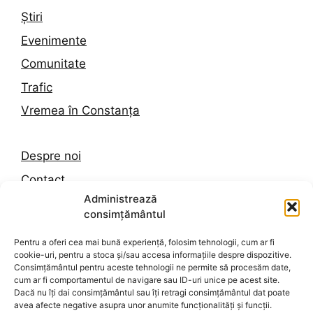
Știri
Evenimente
Comunitate
Trafic
Vremea în Constanța
Despre noi
Contact
Administrează
Politica de confidențialitate
consimțământul
Termeni și condiții
Pentru a oferi cea mai bună experiență, folosim tehnologii, cum ar fi
Politica de cookies
cookie-uri, pentru a stoca și/sau accesa informațiile despre dispozitive.
Consimțământul pentru aceste tehnologii ne permite să procesăm date,
cum ar fi comportamentul de navigare sau ID-uri unice pe acest site.
Dacă nu îți dai consimțământul sau îți retragi consimțământul dat poate
© 2026 Dobrogea Press
• Construit cu
GeneratePress
avea afecte negative asupra unor anumite funcționalități și funcții.