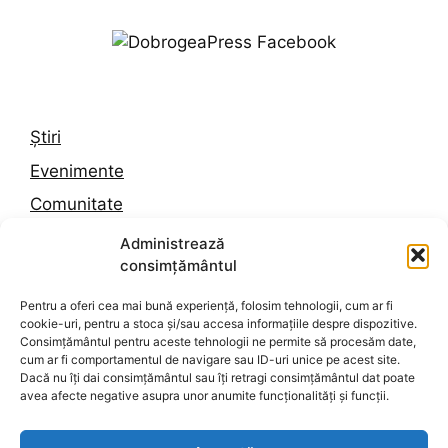
Știri
Evenimente
Comunitate
Trafic
Administrează
consimțământul
Vremea în Constanța
Pentru a oferi cea mai bună experiență, folosim tehnologii, cum ar fi
cookie-uri, pentru a stoca și/sau accesa informațiile despre dispozitive.
Despre noi
Consimțământul pentru aceste tehnologii ne permite să procesăm date,
cum ar fi comportamentul de navigare sau ID-uri unice pe acest site.
Contact
Dacă nu îți dai consimțământul sau îți retragi consimțământul dat poate
avea afecte negative asupra unor anumite funcționalități și funcții.
Politica de confidențialitate
Termeni și condiții