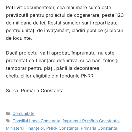
Potrivit documentelor, cea mai mare sumă este
prevăzută pentru proiectul de cogenerare, peste 123
de milioane de lei. Restul sumelor sunt repartizate
pentru unități de învățământ, clădiri publice și blocuri
de locuințe.
Dacă proiectul va fi aprobat, împrumutul nu este
prezentat ca finanțare definitivă, ci ca bani folosiți
temporar pentru plăți, până la decontarea
cheltuielilor eligibile din fondurile PNRR.
Sursa: Primăria Constanța
Categorii
Comunitate
Etichete
Consiliul Local Constanța
,
împrumut Primăria Constanța
,
Ministerul Finanțelor
,
PNRR Constanța
,
Primăria Constanța
,