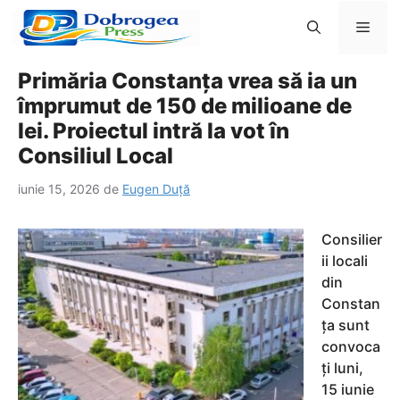
Sari
Men
la
conținut
Primăria Constanța vrea să ia un
împrumut de 150 de milioane de
lei. Proiectul intră la vot în
Consiliul Local
iunie 15, 2026
de
Eugen Duță
Consilier
ii locali
din
Constan
ța sunt
convoca
ți luni,
15 iunie