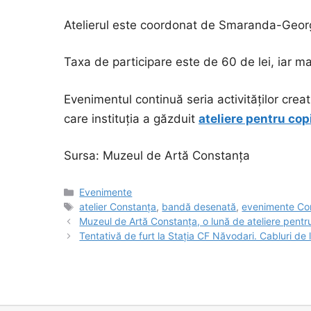
Atelierul este coordonat de Smaranda-Geor
Taxa de participare este de 60 de lei, iar ma
Evenimentul continuă seria activităților cre
care instituția a găzduit
ateliere pentru copi
Sursa: Muzeul de Artă Constanța
Categorii
Evenimente
Etichete
atelier Constanța
,
bandă desenată
,
evenimente Co
Muzeul de Artă Constanța, o lună de ateliere pentru 
Tentativă de furt la Stația CF Năvodari. Cabluri de l