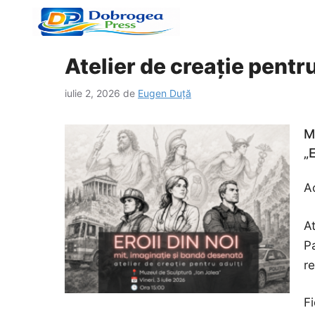
Sari
la
conținut
Atelier de creație pentru
iulie 2, 2026
de
Eugen Duță
M
„
Ac
A
Pa
r
F