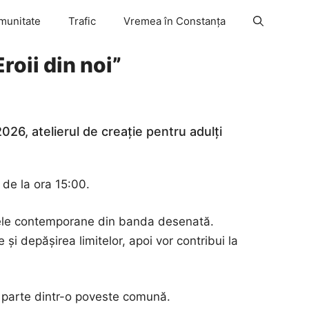
munitate
Trafic
Vremea în Constanța
roii din noi”
026, atelierul de creație pentru adulți
 de la ora 15:00.
najele contemporane din banda desenată.
 și depășirea limitelor, apoi vor contribui la
o parte dintr-o poveste comună.