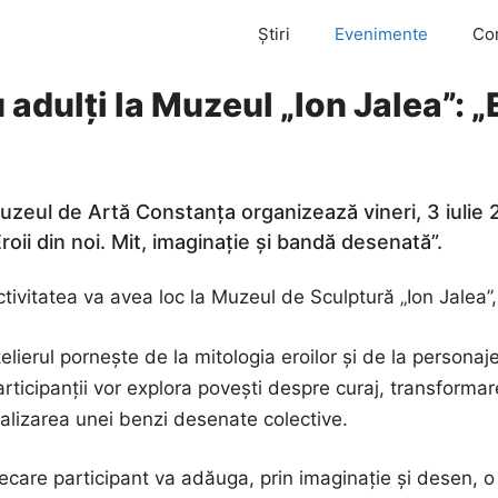
Știri
Evenimente
Co
 adulți la Muzeul „Ion Jalea”: „E
uzeul de Artă Constanța organizează vineri, 3 iulie 2
Eroii din noi. Mit, imaginație și bandă desenată”.
tivitatea va avea loc la Muzeul de Sculptură „Ion Jalea”,
telierul pornește de la mitologia eroilor și de la perso
rticipanții vor explora povești despre curaj, transformare
ealizarea unei benzi desenate colective.
iecare participant va adăuga, prin imaginație și desen, 