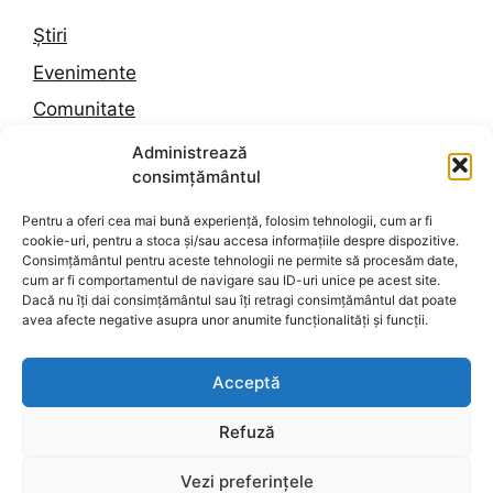
Știri
Evenimente
Comunitate
Trafic
Administrează
consimțământul
Vremea în Constanța
Pentru a oferi cea mai bună experiență, folosim tehnologii, cum ar fi
cookie-uri, pentru a stoca și/sau accesa informațiile despre dispozitive.
Despre noi
Consimțământul pentru aceste tehnologii ne permite să procesăm date,
cum ar fi comportamentul de navigare sau ID-uri unice pe acest site.
Contact
Dacă nu îți dai consimțământul sau îți retragi consimțământul dat poate
avea afecte negative asupra unor anumite funcționalități și funcții.
Politica de confidențialitate
Termeni și condiții
Acceptă
Politica de cookies
Refuză
Vezi preferințele
© 2026 Dobrogea Press
• Construit cu
GeneratePress