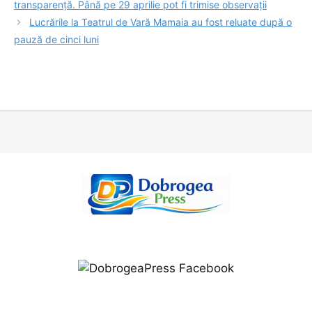
transparență. Până pe 29 aprilie pot fi trimise observații
Lucrările la Teatrul de Vară Mamaia au fost reluate după o
pauză de cinci luni