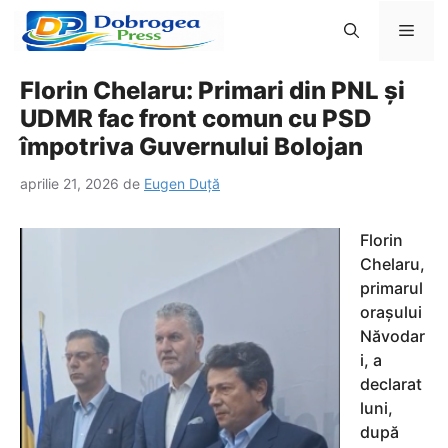
Sari
Men
la
conținut
Florin Chelaru: Primari din PNL și
UDMR fac front comun cu PSD
împotriva Guvernului Bolojan
aprilie 21, 2026
de
Eugen Duță
Florin
Chelaru,
primarul
orașului
Năvodar
i, a
declarat
luni,
după