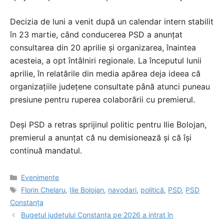
Decizia de luni a venit după un calendar intern stabilit
în 23 martie, când conducerea PSD a anunțat
consultarea din 20 aprilie și organizarea, înaintea
acesteia, a opt întâlniri regionale. La începutul lunii
aprilie, în relatările din media apărea deja ideea că
organizațiile județene consultate până atunci puneau
presiune pentru ruperea colaborării cu premierul.
Deși PSD a retras sprijinul politic pentru Ilie Bolojan,
premierul a anunțat că nu demisionează și că își
continuă mandatul.
Categorii
Evenimente
Etichete
Florin Chelaru
,
Ilie Bolojan
,
navodari
,
politică
,
PSD
,
PSD
Constanța
Bugetul județului Constanța pe 2026 a intrat în