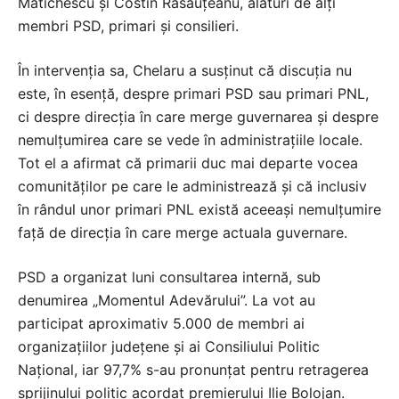
Matichescu și Costin Răsăuțeanu, alături de alți
membri PSD, primari și consilieri.
În intervenția sa, Chelaru a susținut că discuția nu
este, în esență, despre primari PSD sau primari PNL,
ci despre direcția în care merge guvernarea și despre
nemulțumirea care se vede în administrațiile locale.
Tot el a afirmat că primarii duc mai departe vocea
comunităților pe care le administrează și că inclusiv
în rândul unor primari PNL există aceeași nemulțumire
față de direcția în care merge actuala guvernare.
PSD a organizat luni consultarea internă, sub
denumirea „Momentul Adevărului”. La vot au
participat aproximativ 5.000 de membri ai
organizațiilor județene și ai Consiliului Politic
Național, iar 97,7% s-au pronunțat pentru retragerea
sprijinului politic acordat premierului Ilie Bolojan.