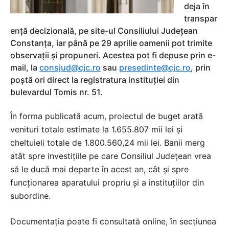
deja în
transpar
ență decizională, pe site-ul Consiliului Județean
Constanța, iar până pe 29 aprilie oamenii pot trimite
observații și propuneri. Acestea pot fi depuse prin e-
mail, la
consjud@cjc.ro
sau
presedinte@cjc.ro
, prin
poștă ori direct la registratura instituției din
bulevardul Tomis nr. 51.
În forma publicată acum, proiectul de buget arată
venituri totale estimate la 1.655.807 mii lei și
cheltuieli totale de 1.800.560,24 mii lei. Banii merg
atât spre investițiile pe care Consiliul Județean vrea
să le ducă mai departe în acest an, cât și spre
funcționarea aparatului propriu și a instituțiilor din
subordine.
Documentația poate fi consultată online, în secțiunea