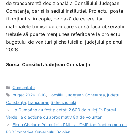
de transparență decizională a Consiliului Județean
Constanța, dar și la sediul instituției. Proiectul poate
fi obținut și în copie, pe bază de cerere, iar
materialele trimise de cei care vor să facă observații
trebuie să poarte mențiunea referitoare la proiectul
bugetului de venituri și cheltuieli al județului pe anul
2026.
Sursa: Consiliul Județean Constanța
Categorii
Comunitate
Etichete
buget 2026
,
CJC
,
Consiliul Județean Constanța
,
județul
Constanța
,
transparență decizională
La Cumpăna au fost plantați 2.600 de puieți în Parcul
Verde, la o acțiune cu aproximativ 80 de voluntari
Florin Chelaru: Primari din PNL și UDMR fac front comun cu
PSD împotriva Guvernului Bolojan