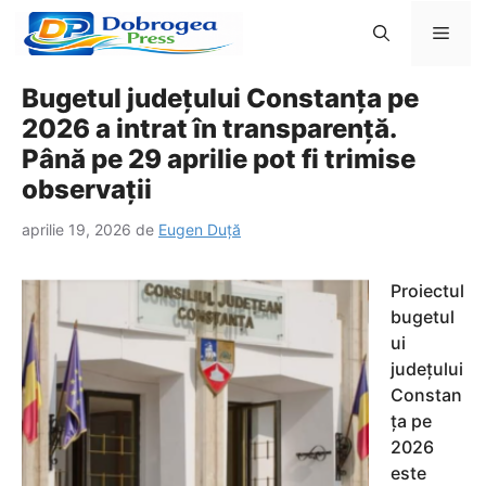
Sari
Men
la
conținut
Bugetul județului Constanța pe
2026 a intrat în transparență.
Până pe 29 aprilie pot fi trimise
observații
aprilie 19, 2026
de
Eugen Duță
Proiectul
bugetul
ui
județului
Constan
ța pe
2026
este