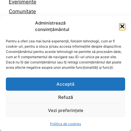
Evenimente
Comunitate
Trafic
Administrează
consimțământul
Vremea în Constanța
Pentru a oferi cea mai bună experiență, folosim tehnologii, cum ar fi
cookie-uri, pentru a stoca și/sau accesa informațiile despre dispozitive.
Despre noi
Consimțământul pentru aceste tehnologii ne permite să procesăm date,
cum ar fi comportamentul de navigare sau ID-uri unice pe acest site.
Contact
Dacă nu îți dai consimțământul sau îți retragi consimțământul dat poate
avea afecte negative asupra unor anumite funcționalități și funcții.
Politica de confidențialitate
Termeni și condiții
Acceptă
Politica de cookies
Refuză
Vezi preferințele
© 2026 Dobrogea Press
• Construit cu
GeneratePress
Politica de cookies