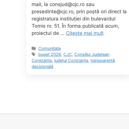
mail, la consjud@cjc.ro sau
presedinte@cjc.ro, prin poștă ori direct la
registratura instituției din bulevardul
Tomis nr. 51. În forma publicată acum,
proiectul de …
Citește mai mult
Categorii
Comunitate
Etichete
buget 2026
,
CJC
,
Consiliul Județean
Constanța
,
județul Constanța
,
transparență
decizională