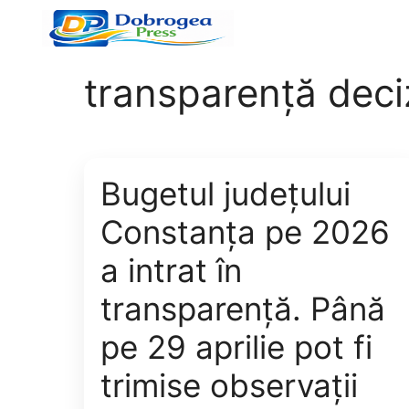
Sari
la
conținut
transparență deci
Bugetul județului
Constanța pe 2026
a intrat în
transparență. Până
pe 29 aprilie pot fi
trimise observații