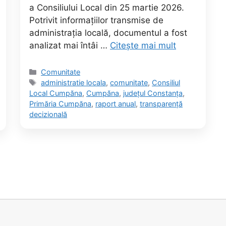
a Consiliului Local din 25 martie 2026.
Potrivit informațiilor transmise de
administrația locală, documentul a fost
analizat mai întâi …
Citește mai mult
Categorii
Comunitate
Etichete
administratie locala
,
comunitate
,
Consiliul
Local Cumpăna
,
Cumpăna
,
județul Constanța
,
Primăria Cumpăna
,
raport anual
,
transparență
decizională