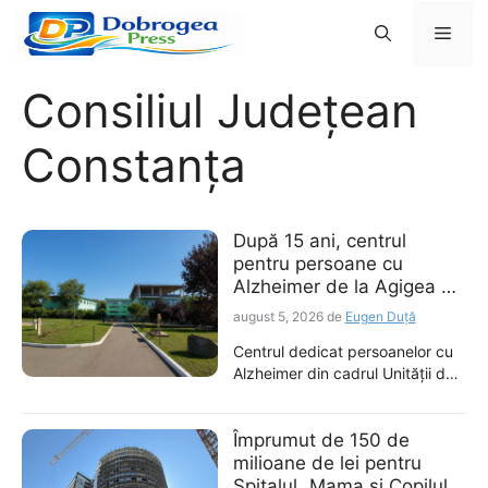
Sari
Men
la
conținut
Consiliul Județean
Constanța
După 15 ani, centrul
pentru persoane cu
Alzheimer de la Agigea a
fost inaugurat. Investiție
august 5, 2026
de
Eugen Duță
de peste 6,1 milioane de
Centrul dedicat persoanelor cu
lei
Alzheimer din cadrul Unității de
Asistență Medico-Socială
Agigea a fost inaugurat după un
proiect început în urmă cu
Împrumut de 150 de
aproximativ 15 ani. Noua unitate
milioane de lei pentru
dispune de 51 de locuri, iar
Spitalul „Mama și Copilul”