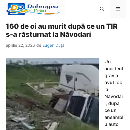
Sari
Men
la
conținut
160 de oi au murit după ce un TIR
s-a răsturnat la Năvodari
aprilie 22, 2026
de
Eugen Duță
Un
accident
grav a
avut loc
la
Năvodar
i, după
ce un
ansambl
u auto