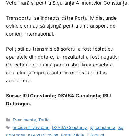
Veterinară și pentru Siguranța Alimentelor Constanța.
Transportul se îndrepta către Portul Midia, unde
ovinele urmau să ajungă pentru un transport de
comerț internațional.
Polițiștii au transmis că șoferul a fost testat cu
aparatele din dotare, iar rezultatul a fost negativ.
Cercetările continuă pentru stabilirea exactă a
cauzelor și împrejurărilor în care s-a produs
accidentul.
Sursa: IPJ Constanța; DSVSA Constanța; ISU
Dobrogea.
Categorii
Evenimente
,
Trafic
Etichete
accident Năvodari
,
DSVSA Constanța
,
ipj constanta
,
isu
dobrogea
,
navodari
,
ovine
,
Portul Midia
,
TIR cu oi