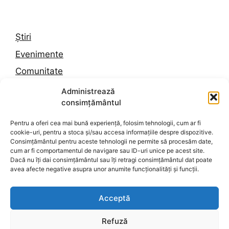
Știri
Evenimente
Comunitate
Trafic
Administrează
consimțământul
Vremea în Constanța
Pentru a oferi cea mai bună experiență, folosim tehnologii, cum ar fi
cookie-uri, pentru a stoca și/sau accesa informațiile despre dispozitive.
Despre noi
Consimțământul pentru aceste tehnologii ne permite să procesăm date,
cum ar fi comportamentul de navigare sau ID-uri unice pe acest site.
Contact
Dacă nu îți dai consimțământul sau îți retragi consimțământul dat poate
avea afecte negative asupra unor anumite funcționalități și funcții.
Politica de confidențialitate
Termeni și condiții
Acceptă
Politica de cookies
Refuză