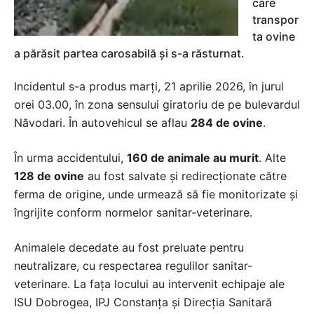
care
transpor
ta ovine
a părăsit partea carosabilă și s-a răsturnat.
Incidentul s-a produs marți, 21 aprilie 2026, în jurul
orei 03.00, în zona sensului giratoriu de pe bulevardul
Năvodari. În autovehicul se aflau
284 de ovine
.
În urma accidentului,
160 de animale au murit
. Alte
128 de ovine
au fost salvate și redirecționate către
ferma de origine, unde urmează să fie monitorizate și
îngrijite conform normelor sanitar-veterinare.
Animalele decedate au fost preluate pentru
neutralizare, cu respectarea regulilor sanitar-
veterinare. La fața locului au intervenit echipaje ale
ISU Dobrogea, IPJ Constanța și Direcția Sanitară