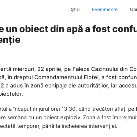
Știri
Evenimente
Co
e un obiect din apă a fost conf
enție
lertă miercuri, 22 aprilie, pe Faleza Cazinoului din 
pă, în dreptul Comandamentului Flotei, a fost confund
12 a adus în zonă echipaje ale autorităților, iar accesu
biectelor.
tul a început în jurul orei 13:30, când trecători aflați p
re semăna cu un obiect exploziv. Zona a fost împrejmuită
ectată temporar, până la încheierea intervenției.