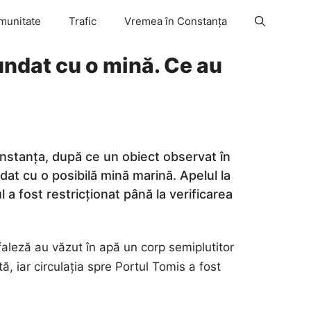
munitate
Trafic
Vremea în Constanța
undat cu o mină. Ce au
Constanța, după ce un obiect observat în
at cu o posibilă mină marină. Apelul la
l a fost restricționat până la verificarea
e faleză au văzut în apă un corp semiplutitor
, iar circulația spre Portul Tomis a fost