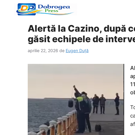
Sari
la
conținut
Alertă la Cazino, după c
găsit echipele de interv
aprilie 22, 2026
de
Eugen Duță
A
a
1
o
To
ca
af