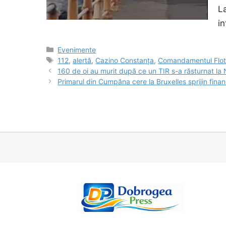
La
in
Categorii
Evenimente
Etichete
112
,
alertă
,
Cazino Constanța
,
Comandamentul Flot
160 de oi au murit după ce un TIR s-a răsturnat la
Primarul din Cumpăna cere la Bruxelles sprijin financ