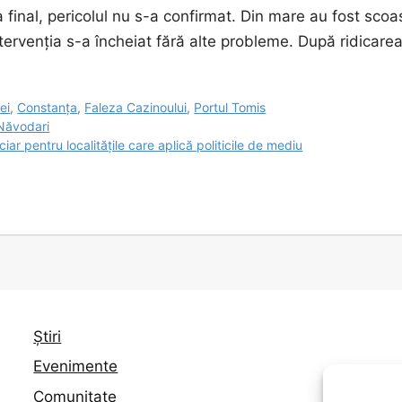
 final, pericolul nu s-a confirmat. Din mare au fost scoa
tervenția s-a încheiat fără alte probleme. După ridicarea
ei
,
Constanța
,
Faleza Cazinoului
,
Portul Tomis
 Năvodari
iar pentru localitățile care aplică politicile de mediu
Știri
Evenimente
Comunitate