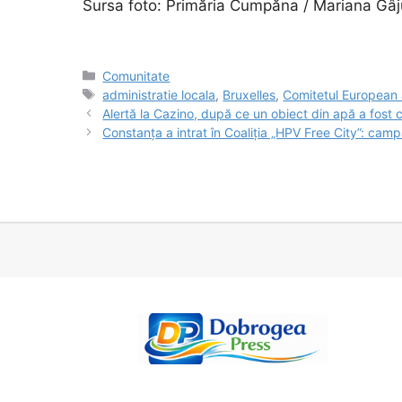
Sursa foto: Primăria Cumpăna / Mariana Gâj
Categorii
Comunitate
Etichete
administratie locala
,
Bruxelles
,
Comitetul European a
Alertă la Cazino, după ce un obiect din apă a fost 
Constanța a intrat în Coaliția „HPV Free City”: camp