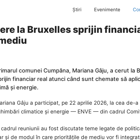
Știri
Evenimente
Co
e la Bruxelles sprijin financia
e mediu
rimarul comunei Cumpăna, Mariana Gâju, a cerut la Br
prijin financiar real atunci când sunt chemate să apli
limă și energie.
ariana Gâju a participat, pe 22 aprilie 2026, la cea de-
chimbări climatice și energie — ENVE — din cadrul Comite
 cadrul reuniunii au fost discutate teme legate de politi
r și de modul în care prioritățile de mediu vor fi integrat