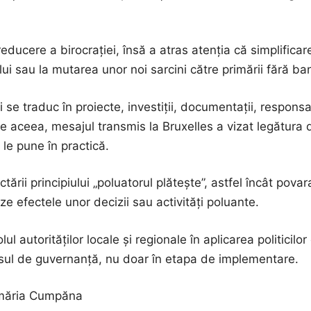
ducere a birocrației, însă a atras atenția că simplificar
 sau la mutarea unor noi sarcini către primării fără bani 
i se traduc în proiecte, investiții, documentații, responsab
 aceea, mesajul transmis la Bruxelles a vizat legătura di
 le pune în practică.
ării principiului „poluatorul plătește”, astfel încât pova
ze efectele unor decizii sau activități poluante.
ul autorităților locale și regionale în aplicarea politicil
cesul de guvernanță, nu doar în etapa de implementare.
rimăria Cumpăna