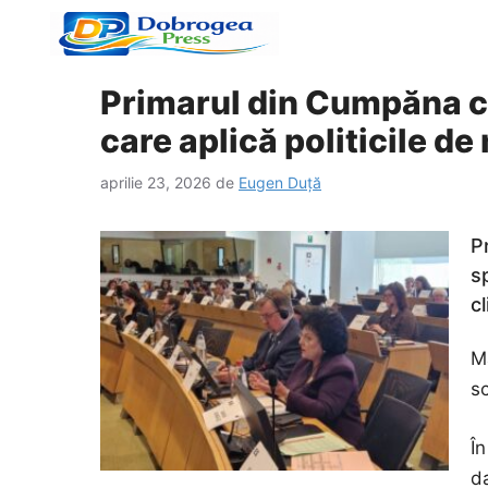
Sari
la
conținut
Primarul din Cumpăna cer
care aplică politicile d
aprilie 23, 2026
de
Eugen Duță
P
s
c
M
s
În
da