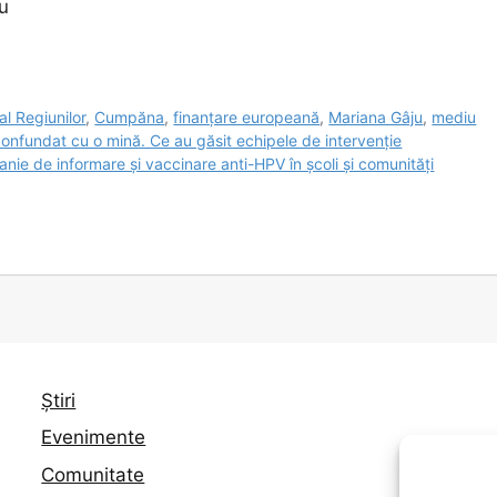
u
l Regiunilor
,
Cumpăna
,
finanțare europeană
,
Mariana Gâju
,
mediu
confundat cu o mină. Ce au găsit echipele de intervenție
anie de informare și vaccinare anti-HPV în școli și comunități
Știri
Evenimente
Comunitate