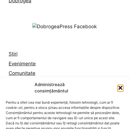
Știri
Evenimente
Comunitate
Trafic
Administrează
consimțământul
Vremea în Constanța
Pentru a oferi cea mai bună experiență, folosim tehnologii, cum ar fi
cookie-uri, pentru a stoca și/sau accesa informațiile despre dispozitive.
Despre noi
Consimțământul pentru aceste tehnologii ne permite să procesăm date,
cum ar fi comportamentul de navigare sau ID-uri unice pe acest site.
Contact
Dacă nu îți dai consimțământul sau îți retragi consimțământul dat poate
avea afecte negative asupra unor anumite funcționalități și funcții.