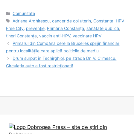
Categorii
Comunitate
Etichete
Adriana Arghirescu
,
cancer de col uterin
,
Constanța
,
HPV
Free City
,
prevenție
,
Primăria Constanța
,
sănătate publică
,
tineri Constanța
,
vaccin anti-HPV
,
vaccinare HPV
Primarul din Cumpăna cere la Bruxelles sprijin financiar
pentru localitățile care aplică politicile de mediu
Drum surpat în Techirghiol, pe strada Dr. V. Climescu.
Circulația auto a fost restricționată