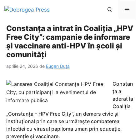
Sari
Men
la
conținut
Constanța a intrat în Coaliția „HPV
Free City”: campanie de informare
și vaccinare anti-HPV în școli și
comunități
aprilie 24, 2026
de
Eugen Duță
Constan
ța a
aderat la
Coaliția
„Constanța – HPV Free City”, un demers civic și
instituțional prin care se urmărește combaterea
infecției cu virusul papiloma uman prin educație,
prevenție și vaccinare.