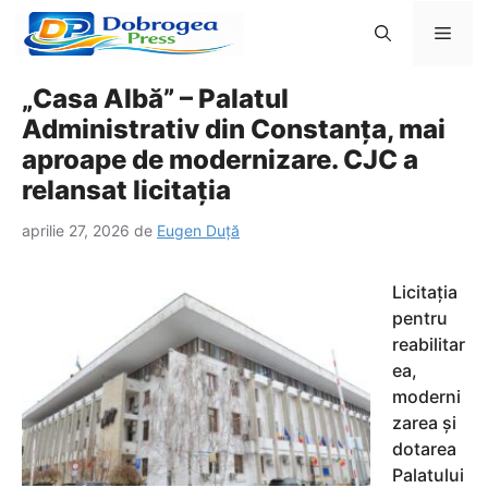
Sari
Men
la
conținut
„Casa Albă” – Palatul
Administrativ din Constanța, mai
aproape de modernizare. CJC a
relansat licitația
aprilie 27, 2026
de
Eugen Duță
Licitația
pentru
reabilitar
ea,
moderni
zarea și
dotarea
Palatului