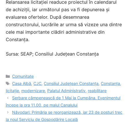
Relansarea licitației readuce proiectul în calendarul
de achiziții, iar următorul pas va fi depunerea și
evaluarea ofertelor. După desemnarea
constructorului, lucrările ar urma să vizeze una dintre
cele mai importante clădiri administrative din
Constanța.
Sursa: SEAP; Consiliul Județean Constanța
Categorii
Comunitate
Etichete
Casa Albă
,
CJC
,
Consiliul Județean Constanța
,
Constanța
,
licitație
,
modernizare
,
Palatul Administrativ
,
reabilitare
Serbare câmpenească de 1 Mai la Cumpăna. Evenimentul
începe la ora 11.00, pe malul Canalului
Năvodari: Primăria se reorganizează, iar 23 de posturi trec
la noul Serviciu de Gospodărire Locală