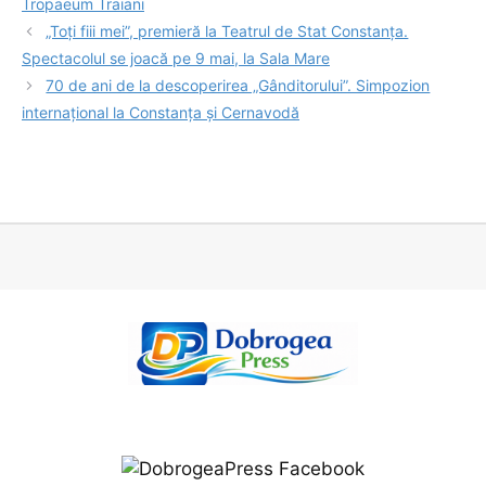
Tropaeum Traiani
„Toți fiii mei”, premieră la Teatrul de Stat Constanța.
Spectacolul se joacă pe 9 mai, la Sala Mare
70 de ani de la descoperirea „Gânditorului”. Simpozion
internațional la Constanța și Cernavodă