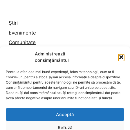
Știri
Evenimente
Comunitate
Trafic
Administrează
consimțământul
Vremea în Constanța
Pentru a oferi cea mai bună experiență, folosim tehnologii, cum ar fi
cookie-uri, pentru a stoca și/sau accesa informațiile despre dispozitive.
Despre noi
Consimțământul pentru aceste tehnologii ne permite să procesăm date,
cum ar fi comportamentul de navigare sau ID-uri unice pe acest site.
Contact
Dacă nu îți dai consimțământul sau îți retragi consimțământul dat poate
avea afecte negative asupra unor anumite funcționalități și funcții.
Politica de confidențialitate
Termeni și condiții
Acceptă
Politica de cookies
Refuză