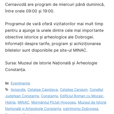
Cernavodă are program de miercuri până duminică,
între orele 09:00 și 19:00.
Programul de vară oferă vizitatorilor mai mult timp
pentru a ajunge la unele dintre cele mai importante
obiective istorice și arheologice ale Dobrogei.
Informații despre tarife, program și achiziționarea
biletelor sunt disponibile pe site-ul MINAC.
Sursa: Muzeul de Istorie Națională și Arheologie
Constanța.
Categorii
Evenimente
Etichete
Axiopolis
,
Cetatea Capidava
,
Cetatea Carsium
,
Consiliul
Județean Constanța
,
Constanța
,
Edificiul Roman cu Mozaic
,
Histria
,
MINAC
,
Mormântul Pictat Hypogeu
,
Muzeul de Istorie
Națională și Arheologie Constanța
,
patrimoniu Dobrogea
,