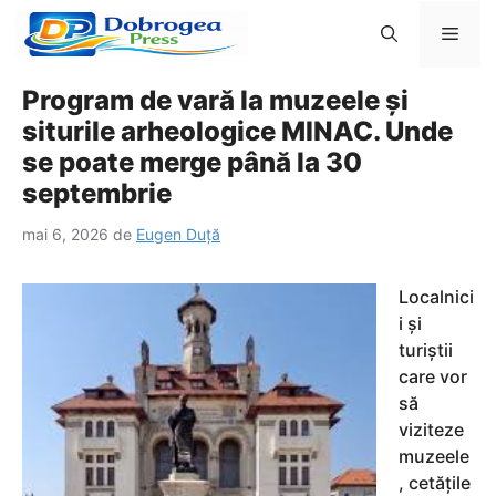
Sari
Men
la
conținut
Program de vară la muzeele și
siturile arheologice MINAC. Unde
se poate merge până la 30
septembrie
mai 6, 2026
de
Eugen Duță
Localnici
i și
turiștii
care vor
să
viziteze
muzeele
, cetățile