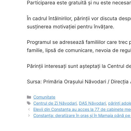
Participarea este gratuită și nu este necesar
În cadrul întâlnirilor, părinții vor discuta de
susținerea motivației pentru învățare.
Programul se adresează familiilor care trec p
familie, lipsă de comunicare, nevoia de reguli
Părinții interesați sunt așteptați la Centrul de
Sursa: Primăria Orașului Năvodari / Direcția
Categorii
Comunitate
Etichete
Centrul de Zi Năvodari
,
DAS Năvodari
,
părinți adol
Elevii din Constanța au acces la 77 de cabinete med
Constanța: deratizare în oraș și în Mamaia până pe 