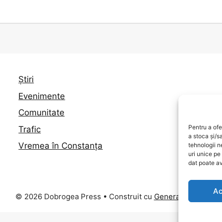
Știri
Evenimente
Comunitate
Pentru a ofe
Trafic
a stoca și/s
Vremea în Constanța
tehnologii 
uri unice pe
dat poate av
Ac
© 2026 Dobrogea Press
• Construit cu
GeneratePress