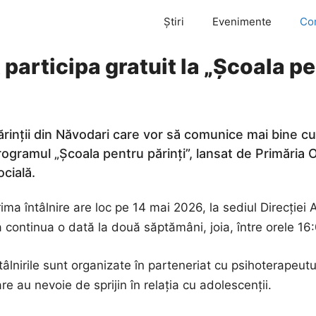
Știri
Evenimente
Co
 participa gratuit la „Școala pe
ărinții din Năvodari care vor să comunice mai bine cu 
rogramul „Școala pentru părinți”, lansat de Primăria O
ocială.
ima întâlnire are loc pe 14 mai 2026, la sediul Direcției
 continua o dată la două săptămâni, joia, între orele 16:
tâlnirile sunt organizate în parteneriat cu psihoterapeutul
re au nevoie de sprijin în relația cu adolescenții.