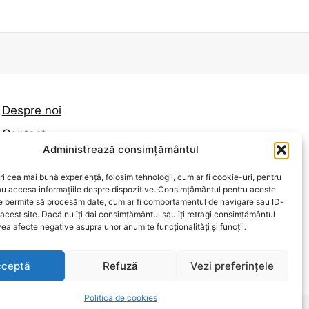
Despre noi
Contact
Administrează consimțământul
Politica de confidențialitate
ri cea mai bună experiență, folosim tehnologii, cum ar fi cookie-uri, pentru
Termeni și condiții
au accesa informațiile despre dispozitive. Consimțământul pentru aceste
Politica de cookies
ne permite să procesăm date, cum ar fi comportamentul de navigare sau ID-
 acest site. Dacă nu îți dai consimțământul sau îți retragi consimțământul
ea afecte negative asupra unor anumite funcționalități și funcții.
ceptă
Refuză
Vezi preferințele
Politica de cookies