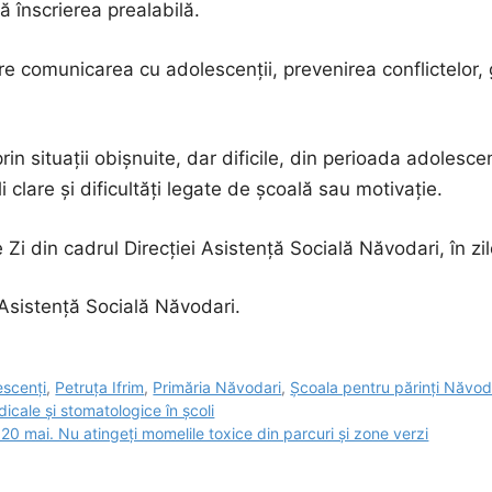
ă înscrierea prealabilă.
spre comunicarea cu adolescenții, prevenirea conflictelor, g
rin situații obișnuite, dar dificile, din perioada adoles
 clare și dificultăți legate de școală sau motivație.
 Zi din cadrul Direcției Asistență Socială Năvodari, în zile
 Asistență Socială Năvodari.
escenți
,
Petruța Ifrim
,
Primăria Năvodari
,
Școala pentru părinți Năvod
icale și stomatologice în școli
20 mai. Nu atingeți momelile toxice din parcuri și zone verzi