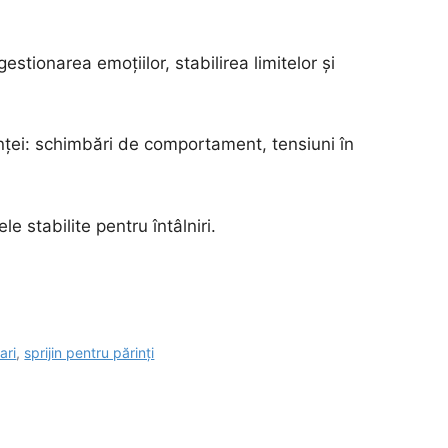
estionarea emoțiilor, stabilirea limitelor și
cenței: schimbări de comportament, tensiuni în
le stabilite pentru întâlniri.
ari
,
sprijin pentru părinți