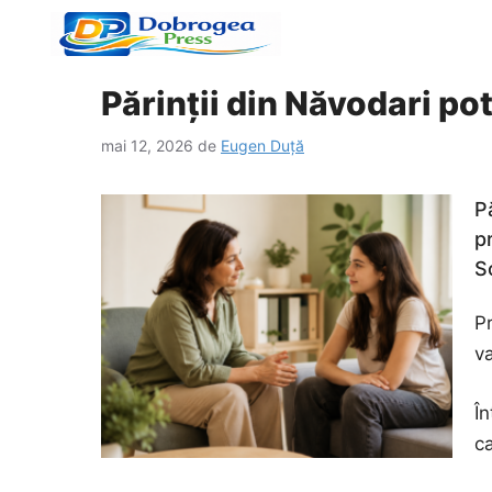
Sari
la
conținut
Părinții din Năvodari pot
mai 12, 2026
de
Eugen Duță
P
p
S
Pr
va
În
ca