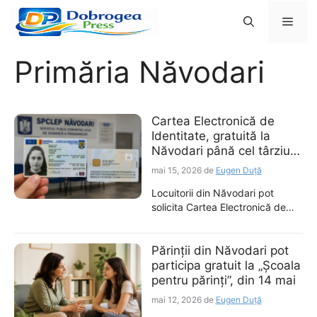
Sari
Men
la
conținut
Primăria Năvodari
Cartea Electronică de
Identitate, gratuită la
Năvodari până cel târziu
în august 2026
mai 15, 2026
de
Eugen Duță
Locuitorii din Năvodari pot
solicita Cartea Electronică de
Identitate, prin Serviciul Public
Comunitar Local de Evidență a
Persoanelor Năvodari.
Părinții din Năvodari pot
Documentul este eliberat gratuit
participa gratuit la „Școala
pentru cetățenii români
pentru părinți”, din 14 mai
începând cu vârsta de 14 ani, în
mai 12, 2026
de
Eugen Duță
limita bugetului alocat prin