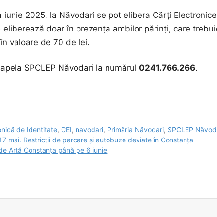
unie 2025, la Năvodari se pot elibera Cărți Electronice 
e eliberează doar în prezența ambilor părinți, care trebui
 în valoare de 70 de lei.
ot apela SPCLEP Năvodari la numărul
0241.766.266
.
onică de Identitate
,
CEI
,
navodari
,
Primăria Năvodari
,
SPCLEP Năvoda
7 mai. Restricții de parcare și autobuze deviate în Constanța
 de Artă Constanța până pe 6 iunie