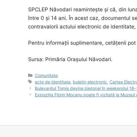
SPCLEP Năvodari reamintește și că, din luna i
între 0 și 14 ani. În acest caz, documentul s
contravalorii actului electronic de identitate,
Pentru informații suplimentare, cetățenii p
Sursa: Primăria Orașului Năvodari.
Categorii
Comunitate
Etichete
acte de identitate
,
buletin electronic
,
Cartea Electr
Bulevardul Tomis devine pietonal în weekendul 16–1
Expoziția Florin Mocanu poate fi vizitată la Muzeul