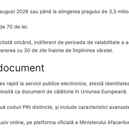
 august 2026 sau până la atingerea pragului de 3,5 milioan
de 70 de lei.
citată oricând, indiferent de perioada de valabilitate a ac
erea cu 30 de zile înainte de împlinirea vârstei.
l document
 rapid la servicii publice electronice, atestă identitatea
fi folosită ca document de călătorie în Uniunea Europeană.
uă coduri PIN distincte, și include caracteristici avansat
iv online, pe platforma oficială a Ministerului Afacerilor