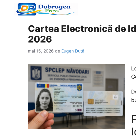
Sari
la
conținut
Cartea Electronică de Id
2026
mai 15, 2026
de
Eugen Duță
L
C
Do
bu
I