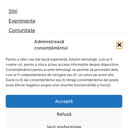
Știri
Evenimente
Comunitate
Trafic
Administrează
consimțământul
Vremea în Constanța
Pentru a oferi cea mai bună experiență, folosim tehnologii, cum ar fi
cookie-uri, pentru a stoca și/sau accesa informațiile despre dispozitive.
Despre noi
Consimțământul pentru aceste tehnologii ne permite să procesăm date,
cum ar fi comportamentul de navigare sau ID-uri unice pe acest site.
Contact
Dacă nu îți dai consimțământul sau îți retragi consimțământul dat poate
avea afecte negative asupra unor anumite funcționalități și funcții.
Politica de confidențialitate
Termeni și condiții
Acceptă
Politica de cookies
Refuză
Vezi preferințele
© 2026 Dobrogea Press
• Construit cu
GeneratePress