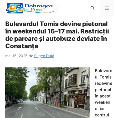
Sari
Men
la
conținut
Bulevardul Tomis devine pietonal
în weekendul 16–17 mai. Restricții
de parcare și autobuze deviate în
Constanța
mai 15, 2026
de
Eugen Duță
Bulevard
ul Tomis
redevine
pietonal
în acest
weeken
d, iar
centrul