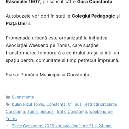
Răscoalei 1907
, pe sensul către
Gara Constanța
.
Autobuzele vor opri în stațiile
Colegiul Pedagogic
și
Piața Unirii
.
Promenada urbană este organizată la inițiativa
Asociației Weekend pe Tomis, care susține
transformarea temporară a centrului orașului într-un
spațiu pentru comunitate și timp petrecut împreună.
Sursa: Primăria Municipiului Constanța.
Categorii
Evenimente
Etichete
bulevardul Tomis
,
Constanța
,
CT Bus
,
restricții circulație
Constanța
,
Tomis pietonal
,
trafic Constanța
,
weekend pe
Tomis
Zilele Constanței 2026 vor avea loc între 21 și 24 mai.