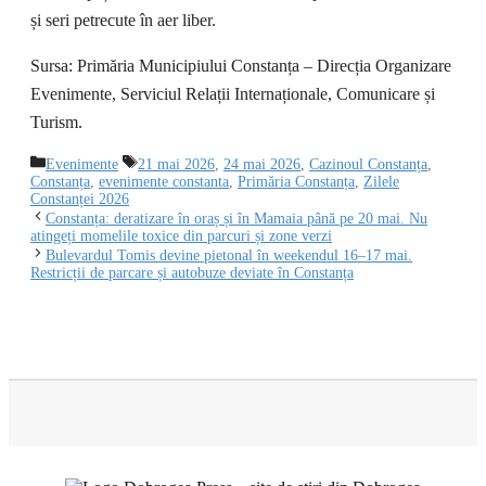
și seri petrecute în aer liber.
Sursa: Primăria Municipiului Constanța – Direcția Organizare
Evenimente, Serviciul Relații Internaționale, Comunicare și
Turism.
Categorii
Etichete
Evenimente
21 mai 2026
,
24 mai 2026
,
Cazinoul Constanța
,
Constanța
,
evenimente constanta
,
Primăria Constanța
,
Zilele
Constanței 2026
Constanța: deratizare în oraș și în Mamaia până pe 20 mai. Nu
atingeți momelile toxice din parcuri și zone verzi
Bulevardul Tomis devine pietonal în weekendul 16–17 mai.
Restricții de parcare și autobuze deviate în Constanța