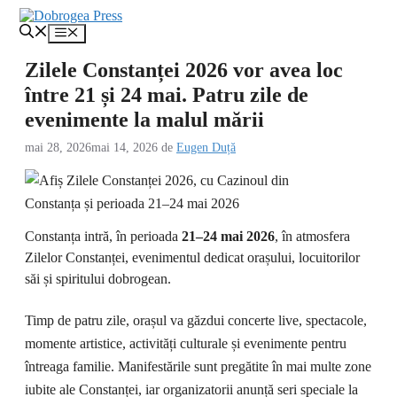
Sari
la
Meniu
conținut
Zilele Constanței 2026 vor avea loc
între 21 și 24 mai. Patru zile de
evenimente la malul mării
mai 28, 2026
mai 14, 2026
de
Eugen Duță
Constanța intră, în perioada
21–24 mai 2026
, în atmosfera
Zilelor Constanței, evenimentul dedicat orașului, locuitorilor
săi și spiritului dobrogean.
Timp de patru zile, orașul va găzdui concerte live, spectacole,
momente artistice, activități culturale și evenimente pentru
întreaga familie. Manifestările sunt pregătite în mai multe zone
iubite ale Constanței, iar organizatorii anunță seri speciale la