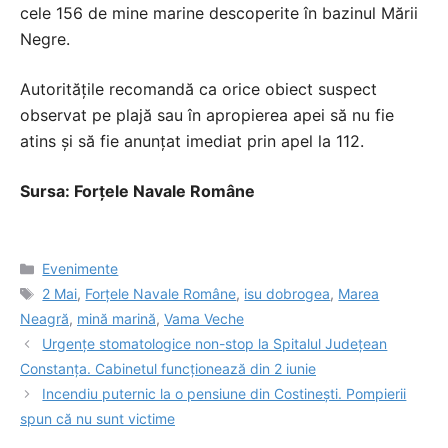
cele 156 de mine marine descoperite în bazinul Mării
Negre.
Autoritățile recomandă ca orice obiect suspect
observat pe plajă sau în apropierea apei să nu fie
atins și să fie anunțat imediat prin apel la 112.
Sursa: Forțele Navale Române
Categorii
Evenimente
Etichete
2 Mai
,
Forțele Navale Române
,
isu dobrogea
,
Marea
Neagră
,
mină marină
,
Vama Veche
Urgențe stomatologice non-stop la Spitalul Județean
Constanța. Cabinetul funcționează din 2 iunie
Incendiu puternic la o pensiune din Costinești. Pompierii
spun că nu sunt victime