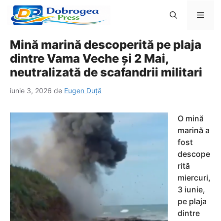
Sari
Men
la
conținut
Mină marină descoperită pe plaja
dintre Vama Veche și 2 Mai,
neutralizată de scafandrii militari
iunie 3, 2026
de
Eugen Duță
O mină
marină a
fost
descope
rită
miercuri,
3 iunie,
pe plaja
dintre