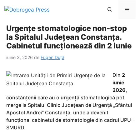
Sari
Men
la
conținut
Urgențe stomatologice non-stop
la Spitalul Județean Constanța.
Cabinetul funcționează din 2 iunie
iunie 3, 2026
de
Eugen Duță
Din
2
iunie
2026
,
constănțenii care au o urgență stomatologică pot
merge la Spitalul Clinic Județean de Urgență „Sfântul
Apostol Andrei” Constanța, unde a devenit
funcțional cabinetul de stomatologie din cadrul UPU-
SMURD.