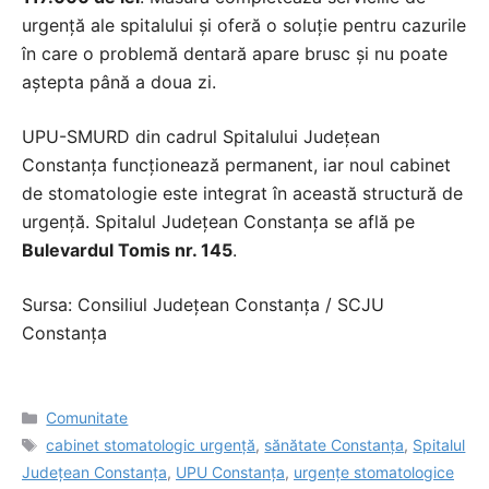
urgență ale spitalului și oferă o soluție pentru cazurile
în care o problemă dentară apare brusc și nu poate
aștepta până a doua zi.
UPU-SMURD din cadrul Spitalului Județean
Constanța funcționează permanent, iar noul cabinet
de stomatologie este integrat în această structură de
urgență. Spitalul Județean Constanța se află pe
Bulevardul Tomis nr. 145
.
Sursa: Consiliul Județean Constanța / SCJU
Constanța
Categorii
Comunitate
Etichete
cabinet stomatologic urgență
,
sănătate Constanța
,
Spitalul
Județean Constanța
,
UPU Constanța
,
urgențe stomatologice