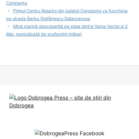
Constanța
Primul Centru Respiro din județul Constanța va funcționa
pe strada Barbu Ștefănescu Delavrancea
Mină marină descoperită pe plaja dintre Vama Veche și 2
Mai, neutralizată de scafandrii militari