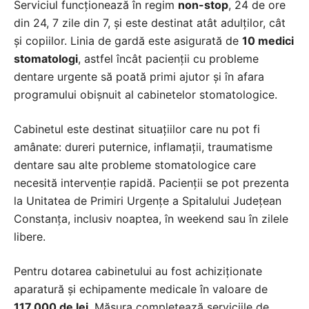
Serviciul funcționează în regim
non-stop
, 24 de ore
din 24, 7 zile din 7, și este destinat atât adulților, cât
și copiilor. Linia de gardă este asigurată de
10 medici
stomatologi
, astfel încât pacienții cu probleme
dentare urgente să poată primi ajutor și în afara
programului obișnuit al cabinetelor stomatologice.
Cabinetul este destinat situațiilor care nu pot fi
amânate: dureri puternice, inflamații, traumatisme
dentare sau alte probleme stomatologice care
necesită intervenție rapidă. Pacienții se pot prezenta
la Unitatea de Primiri Urgențe a Spitalului Județean
Constanța, inclusiv noaptea, în weekend sau în zilele
libere.
Pentru dotarea cabinetului au fost achiziționate
aparatură și echipamente medicale în valoare de
117.000 de lei
. Măsura completează serviciile de