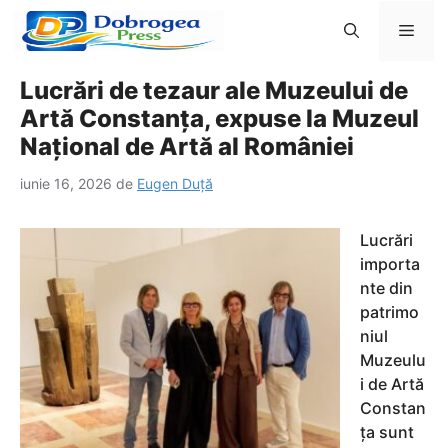
Sari
Men
la
conținut
Lucrări de tezaur ale Muzeului de
Artă Constanța, expuse la Muzeul
Național de Artă al României
iunie 16, 2026
de
Eugen Duță
Lucrări
importa
nte din
patrimo
niul
Muzeulu
i de Artă
Constan
ța sunt