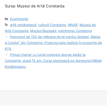
Sursa: Muzeul de Artă Constanța
Categorii
Evenimente
Etichete
artă românească
,
cultură Constanța
,
MNAR
,
Muzeul de
Artă Constanța
,
Muzeul Muzeelor
,
patrimoniu Constanța
Împrumut de 150 de milioane de lei pentru Spitalul „Mama
și Copilul” din Constanța. Proiectul este realizat în proporție de
61%
Primul charter cu turiști polonezi ajunge astăzi la
Constanța, după 15 ani. Cursa aterizează pe Aeroportul Mihail
Kogălniceanu