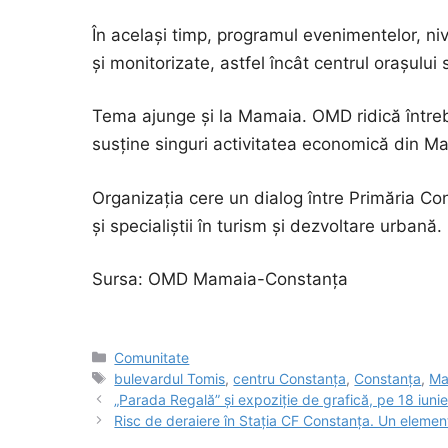
În același timp, programul evenimentelor, niv
și monitorizate, astfel încât centrul orașului 
Tema ajunge și la Mamaia. OMD ridică întreba
susține singuri activitatea economică din Ma
Organizația cere un dialog între Primăria Const
și specialiștii în turism și dezvoltare urbană.
Sursa: OMD Mamaia-Constanța
Categorii
Comunitate
Etichete
bulevardul Tomis
,
centru Constanța
,
Constanța
,
Ma
„Parada Regală” și expoziție de grafică, pe 18 iuni
Risc de deraiere în Stația CF Constanța. Un element