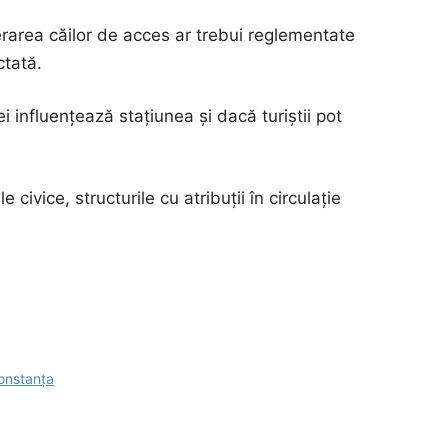
berarea căilor de acces ar trebui reglementate
ctată.
influențează stațiunea și dacă turiștii pot
civice, structurile cu atribuții în circulație
Constanța