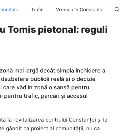
munitate
Trafic
Vremea în Constanța
Tomis pietonal: reguli
 zonă mai largă decât simpla închidere a
ezbatere publică reală și o decizie
cei care văd în zonă o șansă pentru
 pentru trafic, parcări și accesul
a la revitalizarea centrului Constanței și la
ste gândit ca proiect al comunității, nu ca