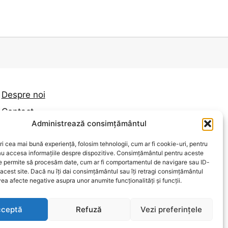
Despre noi
Contact
Administrează consimțământul
Politica de confidențialitate
ri cea mai bună experiență, folosim tehnologii, cum ar fi cookie-uri, pentru
Termeni și condiții
au accesa informațiile despre dispozitive. Consimțământul pentru aceste
Politica de cookies
ne permite să procesăm date, cum ar fi comportamentul de navigare sau ID-
 acest site. Dacă nu îți dai consimțământul sau îți retragi consimțământul
ea afecte negative asupra unor anumite funcționalități și funcții.
ceptă
Refuză
Vezi preferințele