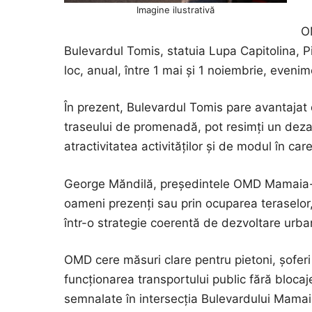
Imagine ilustrativă
O
Bulevardul Tomis, statuia Lupa Capitolina, Pi
loc, anual, între 1 mai și 1 noiembrie, evenime
În prezent, Bulevardul Tomis pare avantajat de
traseului de promenadă, pot resimți un deza
atractivitatea activităților și de modul în car
George Măndilă, președintele OMD Mamaia-Co
oameni prezenți sau prin ocuparea teraselor, c
într-o strategie coerentă de dezvoltare urban
OMD cere măsuri clare pentru pietoni, șoferi ș
funcționarea transportului public fără blocaje
semnalate în intersecția Bulevardului Mamaia 