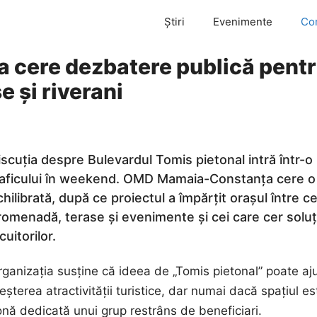
Știri
Evenimente
Co
ere dezbatere publică pentru 
e și riverani
iscuția despre Bulevardul Tomis pietonal intră într-o
raficului în weekend. OMD Mamaia-Constanța cere o d
chilibrată, după ce proiectul a împărțit orașul între 
romenadă, terase și evenimente și cei care cer soluții
cuitorilor.
ganizația susține că ideea de „Tomis pietonal” poate ajut
eșterea atractivității turistice, dar numai dacă spațiul e
onă dedicată unui grup restrâns de beneficiari.