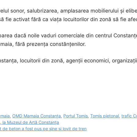
elul sonor, salubrizarea, amplasarea mobilierului și eli
să fie activat fără ca viața locuitorilor din zonă să fie afe
rea dacă noile vaduri comerciale din centrul Constanței 
maia, fără prezența constănțenilor.
anța, locuitorii din zonă, agenții economici, organizațiile 
maia
,
OMD Mamaia Constanța
,
Portul Tomis
,
Tomis pietonal
,
trafic 
e, la Muzeul de Artă Constanța
 de beton a fost pus pe șine și lovit de tren