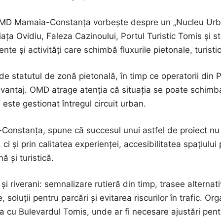
MD Mamaia-Constanța vorbește despre un „Nucleu Urban
ața Ovidiu, Faleza Cazinoului, Portul Turistic Tomis și 
nte și activități care schimbă fluxurile pietonale, turisti
 statutul de zonă pietonală, în timp ce operatorii din Po
vantaj. OMD atrage atenția că situația se poate schimb
e este gestionat întregul circuit urban.
nstanța, spune că succesul unui astfel de proiect nu 
i și prin calitatea experienței, accesibilitatea spațiului 
ă și turistică.
i riverani: semnalizare rutieră din timp, trasee alternativ
, soluții pentru parcări și evitarea riscurilor în trafic. 
cu Bulevardul Tomis, unde ar fi necesare ajustări pentru