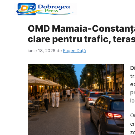
Sari
la
conținut
OMD Mamaia-Constanța c
clare pentru trafic, teras
iunie 18, 2026
de
Eugen Duță
D
t
e
p
lo
Or
cr
z