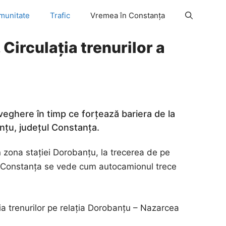
munitate
Trafic
Vremea în Constanța
Circulația trenurilor a
eghere în timp ce forțează bariera de la
anțu, județul Constanța.
n zona stației Dorobanțu, la trecerea de pe
Constanța se vede cum autocamionul trece
ția trenurilor pe relația Dorobanțu – Nazarcea