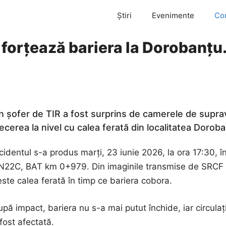
Știri
Evenimente
Co
 forțează bariera la Dorobanțu. 
n șofer de TIR a fost surprins de camerele de suprav
recerea la nivel cu calea ferată din localitatea Dorob
cidentul s-a produs marți, 23 iunie 2026, la ora 17:30, î
N22C, BAT km 0+979. Din imaginile transmise de SRCF 
ste calea ferată în timp ce bariera cobora.
pă impact, bariera nu s-a mai putut închide, iar circula
fost afectată.