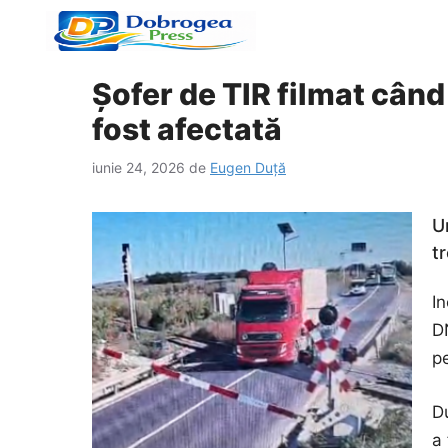
Sari
la
conținut
Șofer de TIR filmat când
fost afectată
iunie 24, 2026
de
Eugen Duță
U
t
In
D
pe
Du
a 