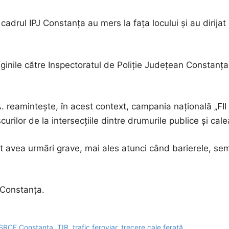
n cadrul IPJ Constanța au mers la fața locului și au dirija
inile către Inspectoratul de Poliție Județean Constanța,
 reamintește, în acest context, campania națională „FII
scurilor de la intersecțiile dintre drumurile publice și cale
ot avea urmări grave, mai ales atunci când barierele, sem
 Constanța.
SRCF Constanța
,
TIR
,
trafic feroviar
,
trecere cale ferată