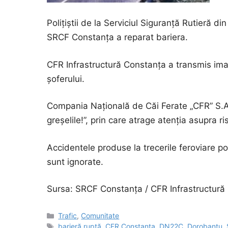
Polițiștii de la Serviciul Siguranță Rutieră di
SRCF Constanța a reparat bariera.
CFR Infrastructură Constanța a transmis imag
șoferului.
Compania Națională de Căi Ferate „CFR” S.A.
greșelile!”, prin care atrage atenția asupra ri
Accidentele produse la trecerile feroviare p
sunt ignorate.
Sursa: SRCF Constanța / CFR Infrastructură
Categorii
Trafic
,
Comunitate
Etichete
barieră ruptă
,
CFR Constanța
,
DN22C
,
Dorobanțu
,