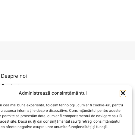
Despre noi
Contact
Administrează consimțământul
Politica de confidențialitate
ri cea mai bună experiență, folosim tehnologii, cum ar fi cookie-uri, pentru
Termeni și condiții
au accesa informațiile despre dispozitive. Consimțământul pentru aceste
Politica de cookies
ne permite să procesăm date, cum ar fi comportamentul de navigare sau ID-
 acest site. Dacă nu îți dai consimțământul sau îți retragi consimțământul
ea afecte negative asupra unor anumite funcționalități și funcții.