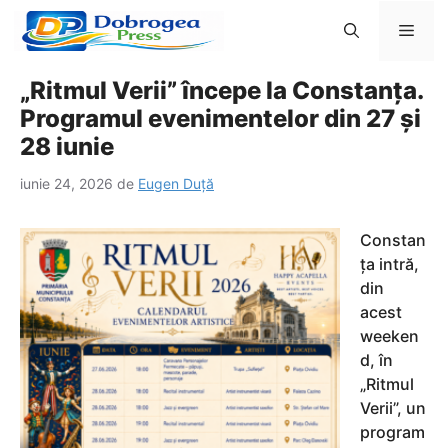
Sari
Men
la
conținut
„Ritmul Verii” începe la Constanța.
Programul evenimentelor din 27 și
28 iunie
iunie 24, 2026
de
Eugen Duță
Constan
ța intră,
din
acest
weeken
d, în
„Ritmul
Verii”, un
program