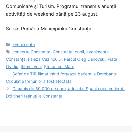
Comunicare și Turism. Programul transmis anunță
activități de weekend până pe 23 august.
Sursa: Primăria Municipiului Constanța
Categorii
Evenimente
Etichete
concerte Constanța
,
Constanța
,
copii
,
evenimente
Constanța
,
Faleza Cazinoului
,
Parcul Oleg Danovski
,
Piața
Ovidiu
,
Ritmul Verii
,
Ștefan cel Mare
Șofer de TIR filmat când forțează bariera la Dorobanțu.
Circulația trenurilor a fost afectată
Canabis de 60.000 de euro, adus din Spania prin curierat.
Doi tineri reținuți la Constanța