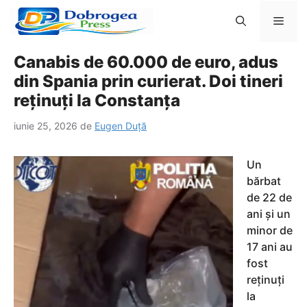
Sari
Men
la
conținut
Canabis de 60.000 de euro, adus
din Spania prin curierat. Doi tineri
reținuți la Constanța
iunie 25, 2026
de
Eugen Duță
Un
bărbat
de 22 de
ani și un
minor de
17 ani au
fost
reținuți
la