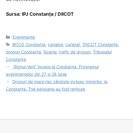
Sursa: IPJ Constanța / DIICOT
Categorii
Evenimente
Etichete
BCCO Constanța
,
canabis
,
curierat
,
DIICOT Constanța
,
droguri Constanța
,
Spania
,
trafic de droguri
,
Tribunalul
Constanța
„Ritmul Verii” începe la Constanța. Programul
evenimentelor din 27 și 28 iunie
Droguri de mare risc vândute inclusiv minorilor, la
Constanța. Trei persoane au fost reținute