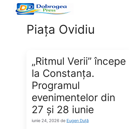
Sari
la
conținut
Piața Ovidiu
„Ritmul Verii” începe
la Constanța.
Programul
evenimentelor din
27 și 28 iunie
iunie 24, 2026
de
Eugen Duță