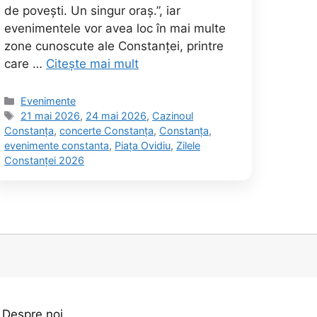
de povești. Un singur oraș.”, iar
evenimentele vor avea loc în mai multe
zone cunoscute ale Constanței, printre
care …
Citește mai mult
Categorii
Evenimente
Etichete
21 mai 2026
,
24 mai 2026
,
Cazinoul
Constanța
,
concerte Constanța
,
Constanța
,
evenimente constanta
,
Piața Ovidiu
,
Zilele
Constanței 2026
Despre noi