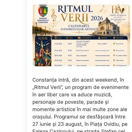
Constanța intră, din acest weekend, în
„Ritmul Verii”, un program de evenimente
în aer liber care va aduce muzică,
personaje de poveste, parade și
momente artistice în mai multe zone ale
orașului. Programul se desfășoară între
27 iunie și 23 august, în Piața Ovidiu, pe
Faleza Cazinoului, pe strada Ștefan cel