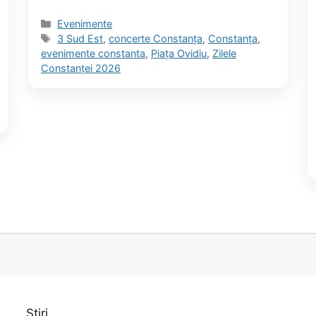
Categorii
Evenimente
Etichete
3 Sud Est
,
concerte Constanța
,
Constanța
,
evenimente constanta
,
Piața Ovidiu
,
Zilele
Constanței 2026
Știri