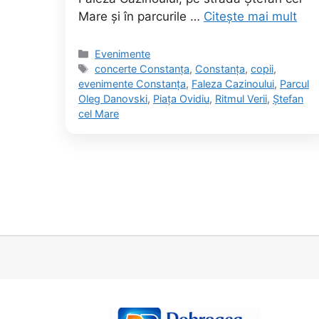
Mare și în parcurile …
Citește mai mult
Categorii
Evenimente
Etichete
concerte Constanța
,
Constanța
,
copii
,
evenimente Constanța
,
Faleza Cazinoului
,
Parcul
Oleg Danovski
,
Piața Ovidiu
,
Ritmul Verii
,
Ștefan
cel Mare